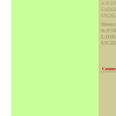
Bijoux e
or @ O
CATHE
ENCHE
Commen