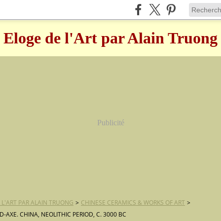
Eloge de l'Art par Alain Truong
Publicité
 L'ART PAR ALAIN TRUONG
>
CHINESE CERAMICS & WORKS OF ART
>
-AXE. CHINA, NEOLITHIC PERIOD, C. 3000 BC