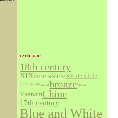
CATÉGORIES
18th century
XIXème siècle
XVIIIe siècle
bronze
Cartier
Venise
oil on canvas
Chine
Vietnam
17th century
Blue and White