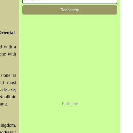
riental
d with a
tone with
stone is
and most
jade axe,
Neolithic
Publicité
tung.
Kingdom.
ddress :