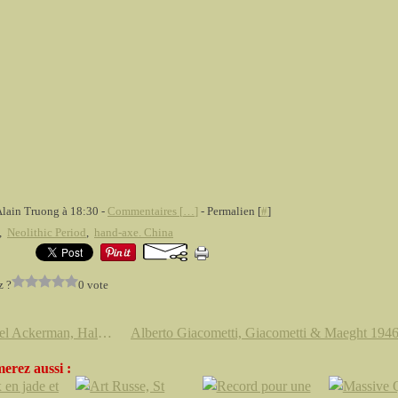
Alain Truong à 18:30 -
Commentaires [
…
]
- Permalien [
#
]
,
Neolithic Period
,
hand-axe. China
z ?
0 vote
Michael Ackerman, Half life @ Stimultania, Strasbourg
erez aussi :