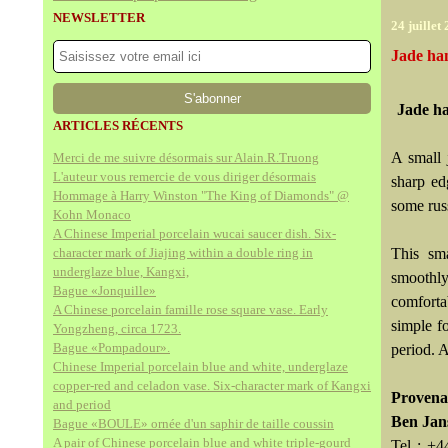
NEWSLETTER
24 juillet
Jade han
Jade ha
ARTICLES RÉCENTS
A small 
Merci de me suivre désormais sur Alain.R.Truong
L'auteur vous remercie de vous diriger désormais
sharp ed
Hommage à Harry Winston "The King of Diamonds" @
some rus
Kohn Monaco
A Chinese Imperial porcelain wucai saucer dish. Six-
character mark of Jiajing within a double ring in
This sma
underglaze blue, Kangxi,
smoothl
Bague «Jonquille»
comfortab
A Chinese porcelain famille rose square vase. Early
simple fo
Yongzheng, circa 1723.
Bague «Pompadour».
period. A
Chinese Imperial porcelain blue and white, underglaze
copper-red and celadon vase. Six-character mark of Kangxi
Provena
and period
Ben Jans
Bague «BOULE» ornée d'un saphir de taille coussin
A pair of Chinese porcelain blue and white triple-gourd
Tel : +4