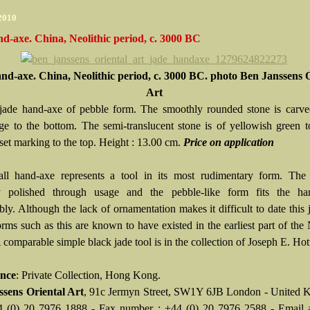
 2010
d-axe. China, Neolithic period, c. 3000 BC
nd-axe. China, Neolithic period, c. 3000 BC. photo
Ben Janssens O
Art
jade hand-axe of pebble form. The smoothly rounded stone is carve
ge to the bottom. The semi-translucent stone is of yellowish green 
set marking to the top. Height : 13.00 cm.
P
rice on application
ll hand-axe represents a tool in its most rudimentary form. The 
y polished through usage and the pebble-like form fits the h
ly. Although the lack of ornamentation makes it difficult to date this 
rms such as this are known to have existed in the earliest part of the 
 comparable simple black jade tool is in the collection of Joseph E. Ho
nce
: Private Collection, Hong Kong.
sens Oriental Art
,
91c Jermyn Street, SW1Y 6JB London - United 
4 (0) 20 7976 1888 - Fax number : +44 (0) 20 7976 2588 - Email a