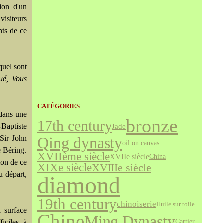
tion d'un
visiteurs
nts de ce
quel sont
ué, Vous
CATÉGORIES
 dans une
bronze
17th century
Baptiste
Jade
 Sir John
Qing dynasty
oil on canvas
e Béring.
XVIIème siècle
XVIIe siècle
China
ion de ce
XIXe siècle
XVIIIe siècle
u départ,
diamond
19th century
chinoiserie
Huile sur toile
a surface
Chine
Ming Dynasty
Cartier
ficiles à