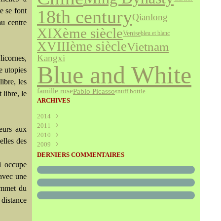
re se font
18th century
Qianlong
au centre
XIXème siècle
Venise
bleu et blanc
XVIIIème siècle
Vietnam
Kangxi
licornes,
Blue and White
e utopies
libre, les
famille rose
Pablo Picasso
snuff bottle
 libre, le
ARCHIVES
2014
2011
Août
(1)
eurs aux
2010
Juillet
(160)
elles des
2009
Juin
Décembre
(376)
(294)
Mai
Novembre
Décembre
(340)
(208)
(595)
DERNIERS COMMENTAIRES
Avril
Octobre
Novembre
(305)
(527)
(237)
i occupe
Mars
Septembre
Octobre
(227)
(227)
(272)
 avec une
Février
Août
Septembre
(52)
(293)
(228)
sommet du
Janvier
Juillet
Août
(273)
(325)
(289)
 distance
Juin
Juillet
(466)
(316)
Mai
Juin
(246)
(768)
Avril
Mai
(864)
(242)