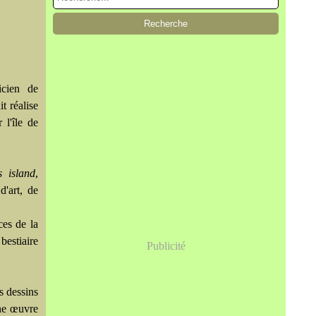
icien de
t réalise
 l'île de
s island
,
d'art, de
ces de la
bestiaire
Publicité
s dessins
une œuvre