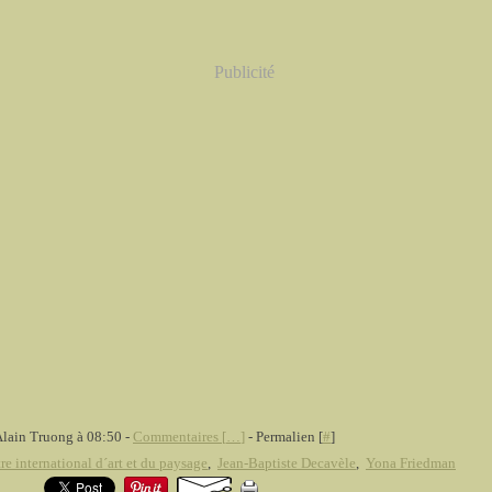
Publicité
Alain Truong à 08:50 -
Commentaires [
…
]
- Permalien [
#
]
re international d´art et du paysage
,
Jean-Baptiste Decavèle
,
Yona Friedman