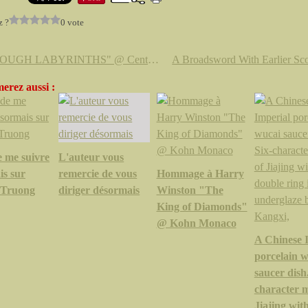
z ?
0 vote
"THROUGH LABYRINTHS" @ Centre de Cultura Contemporanea de Barcelona
erez aussi :
e me suivre
L'auteur vous
is sur
remercie de vous
Hommage à Harry
.Truong
diriger désormais
Winston "The
King of Diamonds"
@ Kohn Monaco
A Chinese 
porcelain 
saucer dish.
character 
Jiajing wit