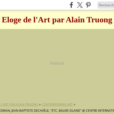
Eloge de l'Art par Alain Truong
Publicité
 L'ART PAR ALAIN TRUONG
>
CONTEMPORARY ART
>
EDMAN, JEAN-BAPTISTE DECAVÈLE, "ETC. BALKIS ISLAND" @ CENTRE INTERNAT