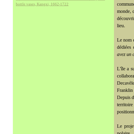
commune 
bottle vases, Kangxi, 1662-1722
monde, d
découvri
lieu.
Le nom d
dédiées 
avez un 
L'île a 
collabor
Decavèle
Franklin
Depuis d
territoir
position
Le proje
polaire.