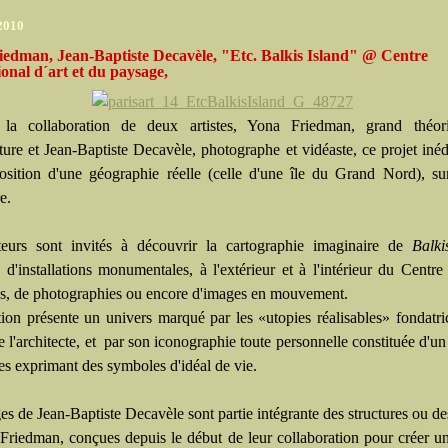
 2010
iedman, Jean-Baptiste Decavèle, "Etc. Balkis Island" @ Centre
ional d´art et du paysage,
 la collaboration de deux artistes, Yona Friedman, grand théor
cture et Jean-Baptiste Decavèle, photographe et vidéaste, ce projet inédi
position d'une géographie réelle (celle d'une île du Grand Nord), sur
e.
teurs sont invités à découvrir la cartographie imaginaire de
Balki
d'installations monumentales, à l'extérieur et à l'intérieur du Centre 
s, de photographies ou encore d'images en mouvement.
tion présente un univers marqué par les «utopies réalisables» fondatri
 l'architecte, et par son iconographie toute personnelle constituée d'un 
es exprimant des symboles d'idéal de vie.
s de Jean-Baptiste Decavèle sont partie intégrante des structures ou de
Friedman, conçues depuis le début de leur collaboration pour créer 