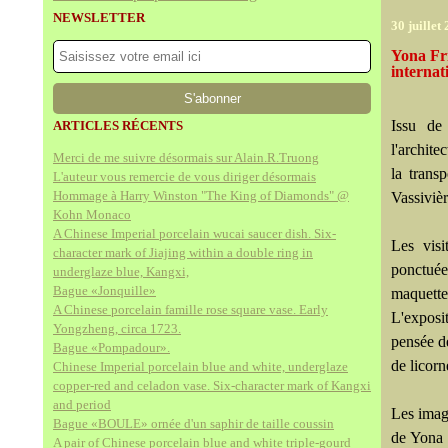
NEWSLETTER
30 juillet
Yona Fr
internat
Issu de
ARTICLES RÉCENTS
l'archite
Merci de me suivre désormais sur Alain.R.Truong
la trans
L'auteur vous remercie de vous diriger désormais
Hommage à Harry Winston "The King of Diamonds" @
Vassivièr
Kohn Monaco
A Chinese Imperial porcelain wucai saucer dish. Six-
Les visi
character mark of Jiajing within a double ring in
ponctuée 
underglaze blue, Kangxi,
Bague «Jonquille»
maquette
A Chinese porcelain famille rose square vase. Early
L'exposi
Yongzheng, circa 1723.
pensée de
Bague «Pompadour».
de licorn
Chinese Imperial porcelain blue and white, underglaze
copper-red and celadon vase. Six-character mark of Kangxi
and period
Les image
Bague «BOULE» ornée d'un saphir de taille coussin
de Yona 
A pair of Chinese porcelain blue and white triple-gourd