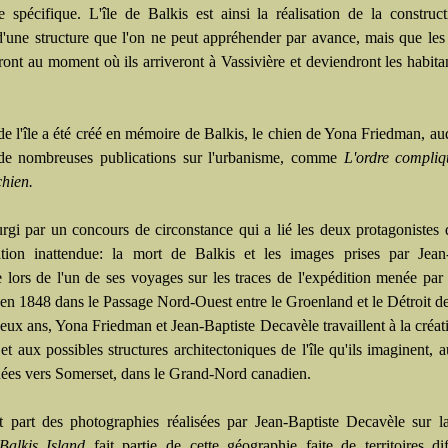
spécifique. L'île de Balkis est ainsi la réalisation de la construc
'une structure que l'on ne peut appréhender par avance, mais que les 
ront au moment où ils arriveront à Vassivière et deviendront les habita
e l'île a été créé en mémoire de Balkis, le chien de Yona Friedman, au
de nombreuses publications sur l'urbanisme, comme
L'ordre compliq
chien.
surgi par un concours de circonstance qui a lié les deux protagonistes
ation inattendue: la mort de Balkis et les images prises par Jean-
 lors de l'un de ses voyages sur les traces de l'expédition menée par
 en 1848 dans le Passage Nord-Ouest entre le Groenland et le Détroit d
eux ans, Yona Friedman et Jean-Baptiste Decavèle travaillent à la créat
e et aux possibles structures architectoniques de l'île qu'ils imaginent, a
nées vers Somerset, dans le Grand-Nord canadien.
t part des photographies réalisées par Jean-Baptiste Decavèle sur l
Balkis Island
fait partie de cette géographie faite de territoires dif