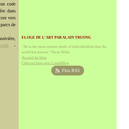
r un code
nère dans
core vers
 parcs de
ELOGE DE L'ART PAR ALAIN TRUONG
ssivière,
e.com
-
"Art is the most intense mode of individualism that the
world has known." Oscar Wilde
Accueil du blog
Créer un blog avec CanalBlog
Flux RSS