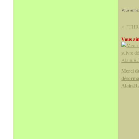
Vous aime
Vous aim
Merci d
désorma
Alain.R