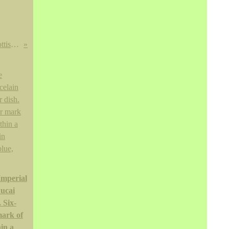
A Broadsword With Earlier Scottish Blade sold for £10,800 at Bonhams
Imperial
wucai
 Six-
mark of
hin a