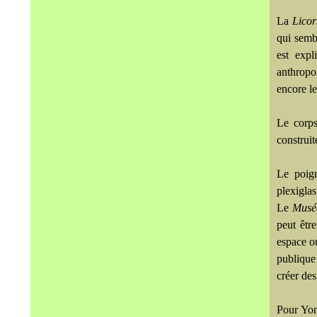
La
Licorn
qui sembl
est expl
anthropo
encore le
Le corp
construi
Le poign
plexiglas
Le
Musé
peut être
espace ou
publique
créer de
Pour Yon