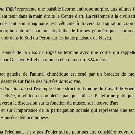
e Eiffel
représente une paisible licorne anthropomorphe, aux allures 
ent tenir dans la main droite le Centre d'art. La référence à la civilisat
icite tant son imaginaire est véhiculé à travers la figuration zoo
morphe entourée par un labyrinthe de formes géométriques, comme
 voir dans le Sud du Pérou sur les hauts plateaux de Nazca.
s élancé de la
Licorne Eiffel
se termine avec une corne qui rappelle
te par Gustave Eiffel et comme celle-ci mesure 324 mètres.
et gauche de l'animal chimérique est orné par un bracelet de mo
 dessinés sur l'idée des
Musées dans la rue
.
e dans la rue
est l'exemple d'une structure typique du travail de Frie
 activée, modifiée et complétée par qui l'utilise. Plateforme publique,
vert à la discussion sur la fonction du musée, sur l'œuvre d'art
 et sur l'importance de la participation sociale qui représente une ten
s «musées démocratiques».
a Friedman, il y a pas d'objet qui ne peut pas être considéré œuvre d'