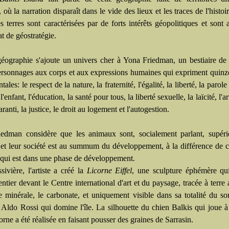
r, où la narration disparaît dans le vide des lieux et les traces de l'histoi
s terres sont caractérisées par de forts intérêts géopolitiques et sont 
t de géostratégie.
géographie s'ajoute un univers cher à Yona Friedman, un bestiaire de 
personnages aux corps et aux expressions humaines qui expriment quinz
ales: le respect de la nature, la fraternité, l'égalité, la liberté, la parole 
l'enfant, l'éducation, la santé pour tous, la liberté sexuelle, la laïcité, l'art
ranti, la justice, le droit au logement et l'autogestion.
edman considère que les animaux sont, socialement parlant, supéri
t leur société est au summum du développement, à la différence de c
ui est dans une phase de développement.
ivière, l'artiste a créé la
Licorne Eiffel
, une sculpture éphémère qu
entier devant le Centre international d'art et du paysage, tracée à terre
e minérale, le carbonate, et uniquement visible dans sa totalité du 
 Aldo Rossi qui domine l'île. La silhouette du chien Balkis qui joue à
orne a été réalisée en faisant pousser des graines de Sarrasin.