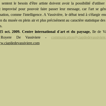
sentent le besoin d'être artiste doivent avoir la possibilité d'utilise
t improvisé pour pouvoir faire passer leur message, car l'art se gé
sation, comme l'intelligence. A Vassivière, le débat tend à s'élargir en
on du musée en plein air et plus précisément au caractère statistique des
s.
-25 oct. 2009. Centre international d´art et du paysage,
Ile de Va
 Royere De Vassiviere -
communication@ciapiledevassivier
ww.ciapiledevassiviere.com