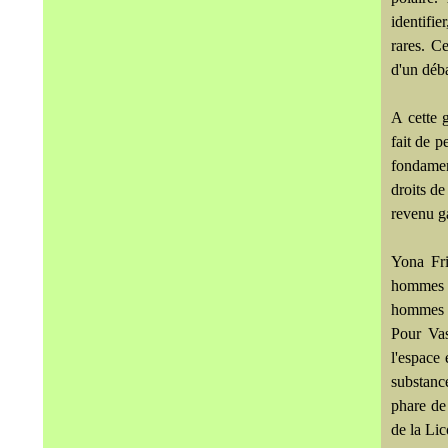
identifie
rares. Ce
d'un déba
A cette 
fait de 
fondament
droits de 
revenu ga
Yona Fri
hommes e
hommes q
Pour Vass
l'espace 
substanc
phare de
de la Lic