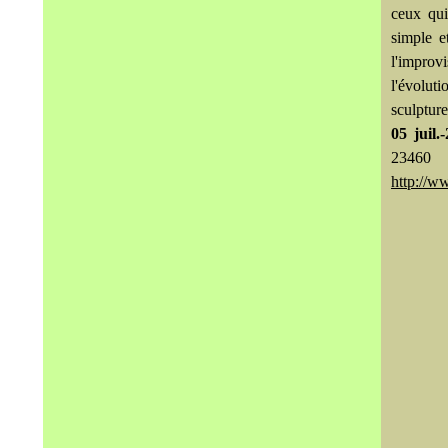
ceux qui 
simple e
l'improvi
l'évoluti
sculpture
05 juil.
23460
http://w