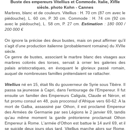
Buste des empereurs Vitellius et Commode. Italie, XVIIe
siècle. photo Kohn - Cannes
Marbres, blanc et de couleurs. Vitellius : H. 70 cm (87 cm avec le
piédouche), L. 60 cm, P. 30 cm. Commode : H. 74 cm (92 cm
avec le piédouche), L. 58 cm, P. 27 cm.
Estimation
: 180 000 /
200 000 €
On ignore la précise des deux bustes, mais on peut affirmer qu'il
s'agit d'une production italienne (probablement romaine) du XVIIe
siècle.
Ce genre de bustes, associant le marbre blanc des visages aux
marbres colorés des torses, servait à orner les galeries des
palais aristocratiques, en évoquant le glorieux passé romain,
auquel de nombreuses familles prétendaient se rattacher.
Vitellius
né en 15, était fils du gouverneur de Syrie sous Tibère. Il
passa sa jeunesse à Capri, dans l'entourage de l'Empereur. Il fut
ensuite un familier des Empereurs Caligula, Claude et Néron, et
fut promu consul en 48, puis proconsul d'Afrique vers 60-62. A la
mort de Galba, assassiné par Othon, il est proclamé Empereur
des Armées de Germanie par ses Légions le 2 janvier 69, tandis
qu'au même moment la garde prétorienne proclamait Othon
Empereur à Rome. L'armée d'Othon est battue le 14 avril 69, et il
se suicide deux jours plus tard. Vitellius marche alors sur Rome,