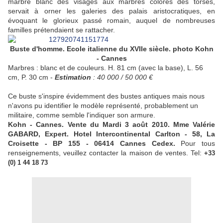
marbre blanc des visages aux marbres colorés des torses,
servait à orner les galeries des palais aristocratiques, en
évoquant le glorieux passé romain, auquel de nombreuses
familles prétendaient se rattacher.
Buste d'homme. Ecole italienne du XVIIe siècle. photo Kohn
- Cannes
Marbres : blanc et de couleurs. H. 81 cm (avec la base), L. 56
cm, P. 30 cm -
Estimation
: 40 000 / 50 000 €
Ce buste s'inspire évidemment des bustes antiques mais nous
n'avons pu identifier le modèle représenté, probablement un
militaire, comme semble l'indiquer son armure.
Kohn - Cannes. Vente du Mardi 3 août 2010. Mme Valérie
GABARD, Expert. Hotel Intercontinental Carlton - 58, La
Croisette - BP 155 - 06414 Cannes Cedex.
Pour tous
renseignements, veuillez contacter la maison de ventes. Tel:
+33
(0) 1 44 18 73