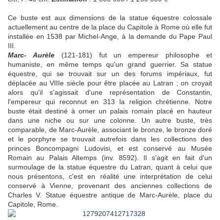
Ce buste est aux dimensions de la statue équestre colossale
actuellement au centre de la place du Capitole à Rome où elle fut
installée en 1538 par Michel-Ange, à la demande du Pape Paul
III.
Marc- Aurèle
(121-181) fut un empereur philosophe et
humaniste, en même temps qu'un grand guerrier. Sa statue
équestre, qui se trouvait sur un des forums impériaux, fut
déplacée au VIIIe siècle pour être placée au Latran ; on croyait
alors qu'il s'agissait d'une représentation de Constantin,
l'empereur qui reconnut en 313 la religion chrétienne. Notre
buste était destiné à orner un palais romain placé en hauteur
dans une niche ou sur une colonne. Un autre buste, très
comparable, de Marc-Aurèle, associant le bronze, le bronze doré
et le porphyre se trouvait autrefois dans les collections des
princes Boncompagni Ludovisi, et est conservé au Musée
Romain au Palais Altemps (inv. 8592). Il s'agit en fait d'un
surmoulage de la statue équestre du Latran, quant à celui que
nous présentons, c'est en réalité une interprétation de celui
conservé à Vienne, provenant des anciennes collections de
Charles V. Statue équestre antique de Marc-Aurèle, place du
Capitole, Rome.