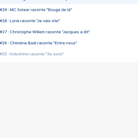
#29 : MC Solaar raconte "Bouge de là"
28 : Lorie raconte "Je vais vite"
#27 : Christophe Willem raconte "Jacques a dit"
#26 : Chimène Badi raconte "Entre nous"
#25 : Indochine raconte "3e sexe"
#24 : Zaho raconte "C'est chelou"
#23 : Patrick Bruel raconte "Au café des délices"
#22 : Kyo raconte "Le chemin"
#21 : Nolwenn Leroy raconte "Cassé"
#20 : Patrick Hernandez raconte "Born to be alive"
#19 : Lorie raconte "Près de moi"
#18 : Michael Jones raconte "A nos actes manqués" (avec Jean-Jacque