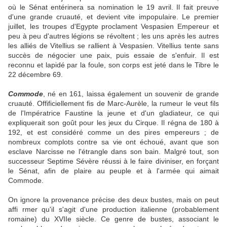
où le Sénat entérinera sa nomination le 19 avril. Il fait preuve
d'une grande cruauté, et devient vite impopulaire. Le premier
juillet, les troupes d'Egypte proclament Vespasien Empereur et
peu à peu d'autres légions se révoltent ; les uns après les autres
les alliés de Vitellius se rallient à Vespasien. Vitellius tente sans
succès de négocier une paix, puis essaie de s'enfuir. Il est
reconnu et lapidé par la foule, son corps est jeté dans le Tibre le
22 décembre 69.
Commode
, né en 161, laissa également un souvenir de grande
cruauté. Offificiellement fis de Marc-Aurèle, la rumeur le veut fils
de l'Impératrice Faustine la jeune et d'un gladiateur, ce qui
expliquerait son goût pour les jeux du Cirque. Il régna de 180 à
192, et est considéré comme un des pires empereurs ; de
nombreux complots contre sa vie ont échoué, avant que son
esclave Narcisse ne l'étrangle dans son bain. Malgré tout, son
successeur Septime Sévère réussi à le faire diviniser, en forçant
le Sénat, afin de plaire au peuple et à l'armée qui aimait
Commode.
On ignore la provenance précise des deux bustes, mais on peut
affi rmer qu'il s'agit d'une production italienne (probablement
romaine) du XVIIe siècle. Ce genre de bustes, associant le