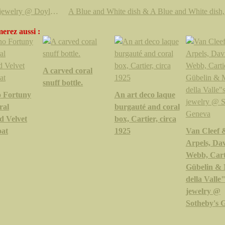
Coral jewelry @ Doyle New York
erez aussi :
A carved coral
snuff bottle.
 Fortuny
An art deco laque
ral
burgauté and coral
ed Velvet
box, Cartier, circa
at
1925
Van Cleef 
Arpels, Da
Webb, Cart
Gübelin & 
della Valle"
jewelry @
Sotheby's 