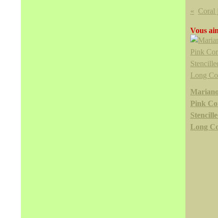
Vous aim
Mariano
Pink Co
Stencill
Long Co