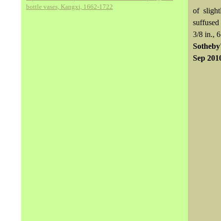
bottle vases, Kangxi, 1662-1722
of sligh
suffused
3/8 in., 
Sotheby'
Sep 201