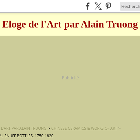
Eloge de l'Art par Alain Truong
Publicité
 L'ART PAR ALAIN TRUONG
>
CHINESE CERAMICS & WORKS OF ART
>
L SNUFF BOTTLES. 1750-1820