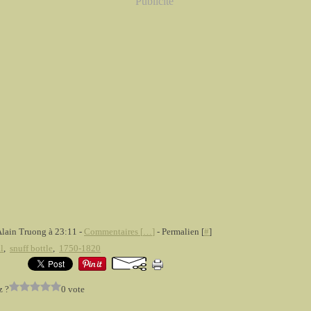
Publicité
Alain Truong à 23:11 -
Commentaires [
…
]
- Permalien [
#
]
l
,
snuff bottle
,
1750-1820
z ?
0 vote