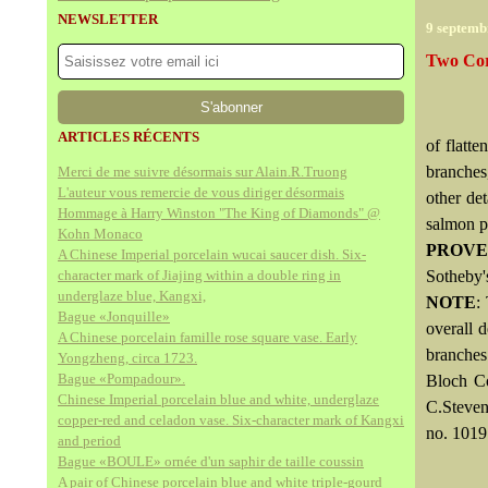
NEWSLETTER
9 septemb
Two Cora
ARTICLES RÉCENTS
of flatt
branches
Merci de me suivre désormais sur Alain.R.Truong
L'auteur vous remercie de vous diriger désormais
other det
Hommage à Harry Winston "The King of Diamonds" @
salmon pi
Kohn Monaco
PROV
A Chinese Imperial porcelain wucai saucer dish. Six-
character mark of Jiajing within a double ring in
Sotheby'
underglaze blue, Kangxi,
NOTE
:
Bague «Jonquille»
overall d
A Chinese porcelain famille rose square vase. Early
branches
Yongzheng, circa 1723.
Bague «Pompadour».
Bloch Co
Chinese Imperial porcelain blue and white, underglaze
C.Steven
copper-red and celadon vase. Six-character mark of Kangxi
no. 1019
and period
Bague «BOULE» ornée d'un saphir de taille coussin
A pair of Chinese porcelain blue and white triple-gourd