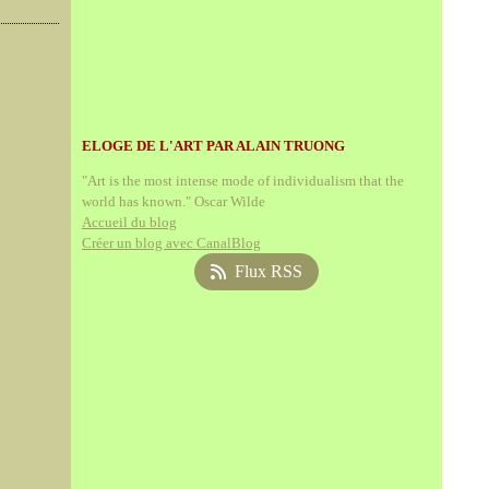
ELOGE DE L'ART PAR ALAIN TRUONG
"Art is the most intense mode of individualism that the
world has known." Oscar Wilde
Accueil du blog
Créer un blog avec CanalBlog
Flux RSS