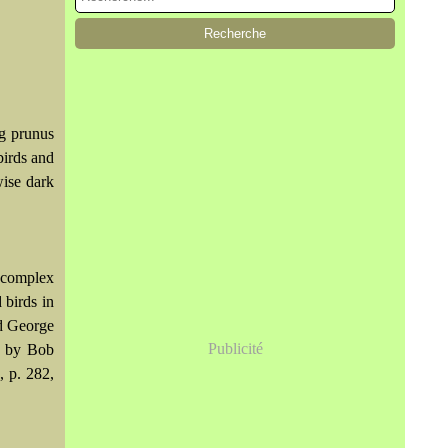
ng prunus
birds and
wise dark
h complex
 birds in
nd George
Publicité
ed by Bob
, p. 282,