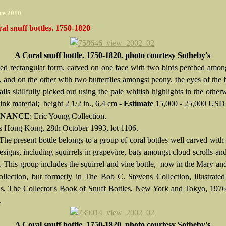
re 2010
l snuff bottles. 1750-1820
A Coral snuff bottle. 1750-1820. photo courtesy Sotheby's
ened rectangular form, carved on one face with two birds perched amo
, and on the other with two butterflies amongst peony, the eyes of the 
ails skillfully picked out using the pale whitish highlights in the other
nk material; height 2 1/2 in., 6.4 cm -
Estimate
15,000 - 25,000 USD
ENANCE
: Eric Young Collection.
s Hong Kong, 28th October 1993, lot 1106.
 The present bottle belongs to a group of coral bottles well carved wit
esigns, including squirrels in grapevine, bats amongst cloud scrolls and
. This group includes the squirrel and vine bottle, now in the Mary a
llection, but formerly in The Bob C. Stevens Collection, illustrat
s, The Collector's Book of Snuff Bottles, New York and Tokyo, 1976
.
A Coral snuff bottle. 1750-1820. photo courtesy Sotheby's