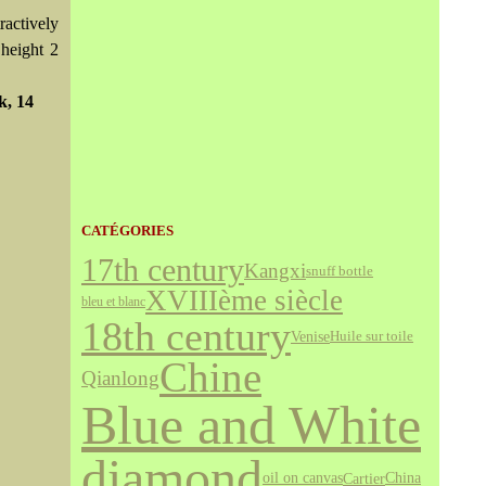
ractively
 height 2
k, 14
CATÉGORIES
17th century
Kangxi
snuff bottle
XVIIIème siècle
bleu et blanc
18th century
Venise
Huile sur toile
Chine
Qianlong
Blue and White
diamond
Cartier
oil on canvas
China