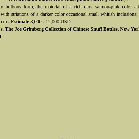
tly bulbous form, the material of a rich dark salmon-pink color att
 with striations of a darker color occasional small whitish inclusions;
6 cm -
Estimate
8,000 - 12,000 USD.
s. The Joe Grimberg Collection of Chinese Snuff Bottles, New Yor
0