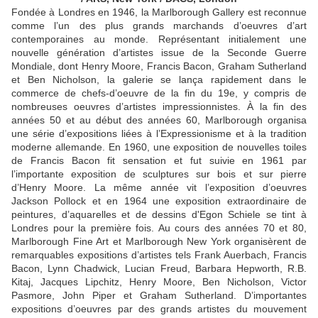
Fondée à Londres en 1946, la Marlborough Gallery est reconnue
comme l’un des plus grands marchands d’oeuvres d’art
contemporaines au monde. Représentant initialement une
nouvelle génération d’artistes issue de la Seconde Guerre
Mondiale, dont Henry Moore, Francis Bacon, Graham Sutherland
et Ben Nicholson, la galerie se lança rapidement dans le
commerce de chefs-d’oeuvre de la fin du 19e, y compris de
nombreuses oeuvres d’artistes impressionnistes. À la fin des
années 50 et au début des années 60, Marlborough organisa
une série d’expositions liées à l’Expressionisme et à la tradition
moderne allemande. En 1960, une exposition de nouvelles toiles
de Francis Bacon fit sensation et fut suivie en 1961 par
l’importante exposition de sculptures sur bois et sur pierre
d’Henry Moore. La même année vit l’exposition d’oeuvres
Jackson Pollock et en 1964 une exposition extraordinaire de
peintures, d’aquarelles et de dessins d'Egon Schiele se tint à
Londres pour la première fois. Au cours des années 70 et 80,
Marlborough Fine Art et Marlborough New York organisèrent de
remarquables expositions d’artistes tels Frank Auerbach, Francis
Bacon, Lynn Chadwick, Lucian Freud, Barbara Hepworth, R.B.
Kitaj, Jacques Lipchitz, Henry Moore, Ben Nicholson, Victor
Pasmore, John Piper et Graham Sutherland. D’importantes
expositions d’oeuvres par des grands artistes du mouvement