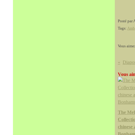
Posté par 
Tags:
Amb
Vous aime
Vous aim
The Mel
Collecti
chinese
Bonham