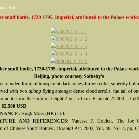
bre 2010
 snuff bottle, 1730-1795. Imperial, attributed to the Palace work
er snuff bottle, 1730-1795. Imperial, attributed to the Palace wor
Beijing. photo courtesy Sotheby's
us rounded form, of transparent dark honey-brown color, superbly hol
arved with two
qilong
flying amongst dense cloud scrolls, the tail of o
round to form the footrim; height 2 in., 5.1 cm. Estimate 25,000—35
d 62,500 USD
NANCE:
Hugh Moss (HK) Ltd.
ATURE AND REFERENCES:
Vanessa F. Holden, 'The Joe 
on of Chinese Snuff Bottles',
Oriental Art
, 2002, Vol. 48, No. 4, pp. 65