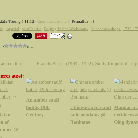
Alain Truong à 11:12 -
Commentaires [
…
]
- Permalien [
#
]
er
,
imperial
,
snuff bottle
,
Beijing Palace Workshops
,
Palace workshops
,
1730-17
z ?
0 vote
Diaporama culturel du jour
erez aussi :
An amber snuff
bottle, 19th
Chinese amber and
Mandarin c
ikian
Century
jade pendants @
necklaces &
on of
Bonhams
Qing dynas
 amber @
s