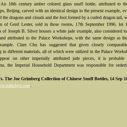
:
An 18th century amber colored glass snuff bottle, attributed to th
s, Beijing, carved with an identical design to the present example, ev
f the dragons and clouds and the foot formed by a curled dragon tail, w
on of Gerd Lester, sold in these rooms, 17th September 1996, lot 
on of Joseph B. Silver houses a white jade example, also considered t
and attributed to the Palace Workshops, with the same design as th
xample. Clare Chu has suggested that given closely comparable
g in different materials, all of which were utilized in the Palace Work
pear on other imperially attributed jade pieces, it is probable 
u, the Imperial Household Department was responsible for orderi
s. The Joe Grimberg Collection of Chinese Snuff Bottles,
14 Sep 1
w.sothebys.com
.