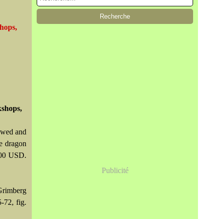
shops,
kshops,
lowed and
ne dragon
,000 USD.
Publicité
Grimberg
-72, fig.