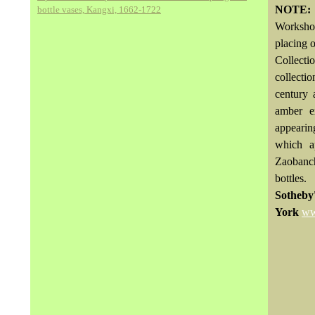
NOTE
bottle vases, Kangxi, 1662-1722
Workshop
placing o
Collecti
collecti
century 
amber e
appearin
which ap
Zaobanch
bottles.
Sotheby'
York
ww