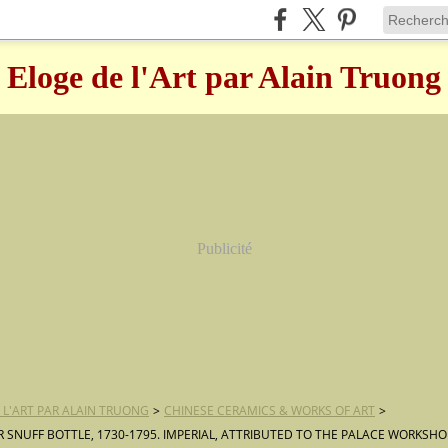
Eloge de l'Art par Alain Truong
Publicité
 L'ART PAR ALAIN TRUONG
>
CHINESE CERAMICS & WORKS OF ART
>
 SNUFF BOTTLE, 1730-1795. IMPERIAL, ATTRIBUTED TO THE PALACE WORKSHOP