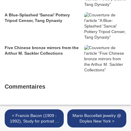
A Blue-Splashed 'Sancai' Pottery
Tripod Censer, Tang Dynasty
Five Chinese bronze mirrors from the
Arthur M. Sackler Collections
Commentaires
< Francis Bacon (1909 -
Mario Buccellati jewelry @
1992), Study for portrait of
Doyles New York >
pope Innocent X.