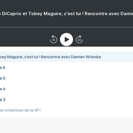
 DiCaprio et Tobey Maguire, c'est lui ! Rencontre avec Dam
bey Maguire, c'est lui ! Rencontre avec Damien Witecka
e 6
e 5
e 4
e 3
s créatrices de la VF !
e 2
e 1