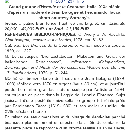
Grand groupe d'
Hercule et le Centaure.
Italie, XIXe siècle,
d'après un modèle de Jean Bologne et Ferdinando Tacca.
photo courtesy Sotheby's
.
bronze à patine brun foncé; haut. 66 cm, larg. 51 cm.
Estimate
20,000—40,000 EUR.
Lot Sold
21,150 EUR
REFERENCES
BIBLIOGRAPHIQUES
: C. Avery et A. Radcliffe,
Giambologna, sculptor to the Medici
, 1978, cat. 81-82.
Cat. exp. Les Bronzes de la Couronne
, Paris, musée du Louvre,
1999, cat. 227.
M. Leithe-Jasper, "Bronzestatuetten, Plaketten und Gerät der
Italienischen Renaissance",
Italienische Kleinplastiken,
Zeichnungen und Musik der Renaissance, Waffen des 16. und
17. Jahrhunderts
, 1976, p. 51-244.
NOTE:
Ce bronze dérive de l'oeuvre de Jean Bologne (1529-
1608) réalisée vers 1576 en argent (haut. 39 cm), et aujourd'hui
perdu. Le marbre grandeur nature, sculpté par l'artiste en 1594,
est toujours en place dans la Loggia dei Lanzi à Florence. Sujet
jouissant d'une postérité universelle, le groupe fut réinterprété
par Ferdinando Tacca (1619-1686) et son atelier au milieu du
XVIIe siècle en bronze.
En raison de ses dimensions et du visage du demi-dieu penché
beaucoup plus nettement en direction de la tête du centaure, la
présente pièce se rapproche d'un bronze réalisé au XVIIe siècle,