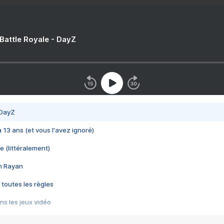
 Battle Royale - DayZ
 DayZ
 a 13 ans (et vous l'avez ignoré)
e (littéralement)
im Rayan
 toutes les règles
s les jeux vidéo
us choquant de Rockstar ? - Le scandale BULLY