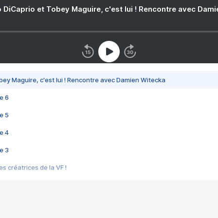
 DiCaprio et Tobey Maguire, c'est lui ! Rencontre avec Dam
bey Maguire, c'est lui ! Rencontre avec Damien Witecka
e 6
e 5
e 4
e 3
s créatrices de la VF !
e 2
e 1