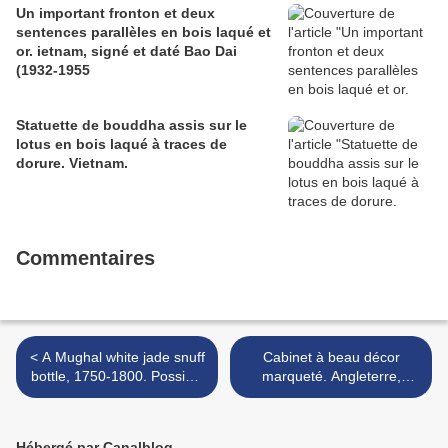
Un important fronton et deux
sentences parallèles en bois laqué et
or. ietnam, signé et daté Bao Dai
(1932-1955
Statuette de bouddha assis sur le
lotus en bois laqué à traces de
dorure. Vietnam.
Commentaires
< A Mughal white jade snuff
Cabinet à beau décor
bottle, 1750-1800. Possibly
marqueté. Angleterre,
Imperial, attributed to the
XVIIème siècle >
Palace workshops, Beijing
Hébergé par Canalblog