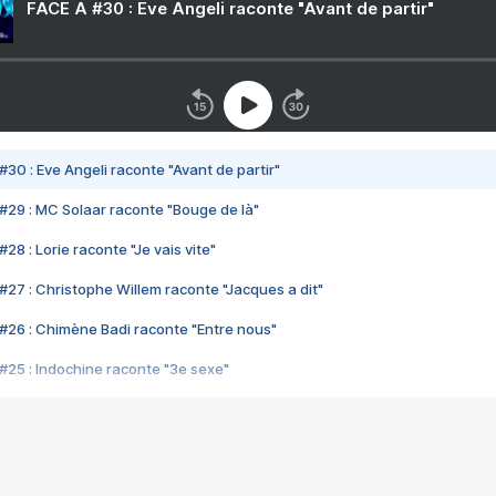
FACE A #30 : Eve Angeli raconte "Avant de partir"
#30 : Eve Angeli raconte "Avant de partir"
#29 : MC Solaar raconte "Bouge de là"
28 : Lorie raconte "Je vais vite"
#27 : Christophe Willem raconte "Jacques a dit"
#26 : Chimène Badi raconte "Entre nous"
#25 : Indochine raconte "3e sexe"
#24 : Zaho raconte "C'est chelou"
#23 : Patrick Bruel raconte "Au café des délices"
#22 : Kyo raconte "Le chemin"