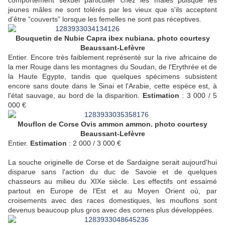
comportement sexuel particulier chez les mâles puisque les
jeunes mâles ne sont tolérés par les vieux que s'ils acceptent
d'être “couverts” lorsque les femelles ne sont pas réceptives.
Bouquetin de Nubie Capra ibex nubiana. photo courtesy
Beaussant-Lefèvre
Entier. Encore très faiblement représenté sur la rive africaine de
la mer Rouge dans les montagnes du Soudan, de l'Erythrée et de
la Haute Egypte, tandis que quelques spécimens subsistent
encore sans doute dans le Sinai et l'Arabie, cette espèce est, à
l'état sauvage, au bord de la disparition.
Estimation
: 3 000 / 5
000 €
Mouflon de Corse Ovis ammon ammon. photo courtesy
Beaussant-Lefèvre
Entier.
Estimation
: 2 000 / 3 000 €
La souche originelle de Corse et de Sardaigne serait aujourd'hui
disparue sans l'action du duc de Savoie et de quelques
chasseurs au milieu du XIXe siècle. Les effectifs ont essaimé
partout en Europe de l'Est et au Moyen Orient où, par
croisements avec des races domestiques, les mouflons sont
devenus beaucoup plus gros avec des cornes plus développées.