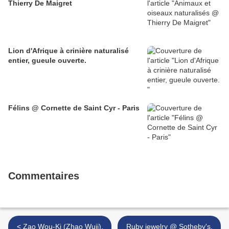
Thierry De Maigret
Lion d'Afrique à crinière naturalisé
entier, gueule ouverte.
Félins @ Cornette de Saint Cyr - Paris
Commentaires
< Zao Wou-Ki (Zhao Wuji),
Ruby jewelry @ Sotheby's,