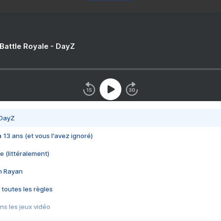
 Battle Royale - DayZ
 DayZ
 a 13 ans (et vous l'avez ignoré)
e (littéralement)
im Rayan
 toutes les règles
s les jeux vidéo