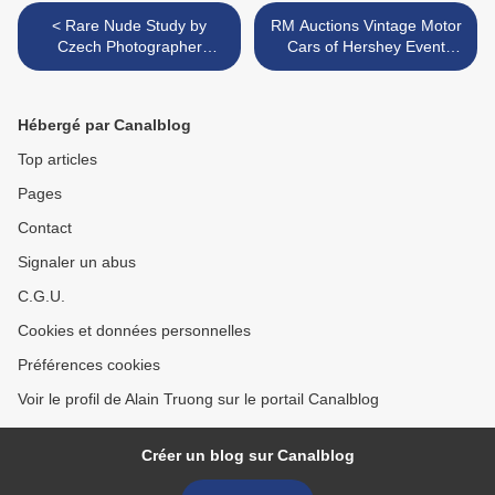
< Rare Nude Study by
RM Auctions Vintage Motor
Czech Photographer
Cars of Hershey Event
Frantisek Drtikol to Sell @
Posts $8.8 Million in Total
Bonhams
Sales with 100% of all Lots
Sold >
Hébergé par Canalblog
Top articles
Pages
Contact
Signaler un abus
C.G.U.
Cookies et données personnelles
Préférences cookies
Voir le profil de Alain Truong sur le portail Canalblog
Créer un blog sur Canalblog