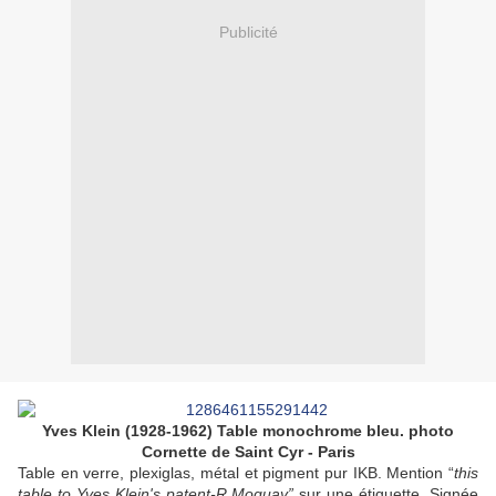
Publicité
Yves Klein (1928-1962) Table monochrome bleu. photo
Cornette de Saint Cyr - Paris
Table en verre, plexiglas, métal et pigment pur IKB. Mention “
this
table to Yves Klein's patent-R.Moquay”
sur une étiquette. Signée