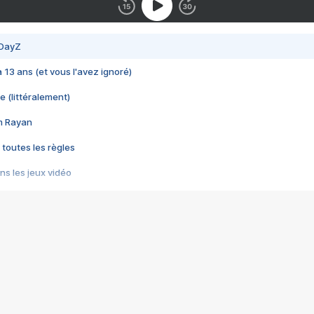
 DayZ
 a 13 ans (et vous l'avez ignoré)
e (littéralement)
im Rayan
 toutes les règles
s les jeux vidéo
us choquant de Rockstar ? - Le scandale BULLY
e plus moche de Steam
du RÊVE tourne au CAUCHEMAR
pendant 8 heures
it… à tort