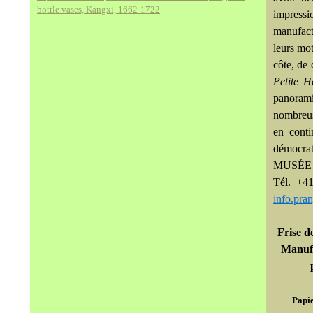
bottle vases, Kangxi, 1662-1722
impressio
manufact
leurs mot
côte, de
Petite He
panoram
nombreus
en conti
démocrati
MUSÉE
Tél. +4
info.pr
Frise d
Manufa
Papie