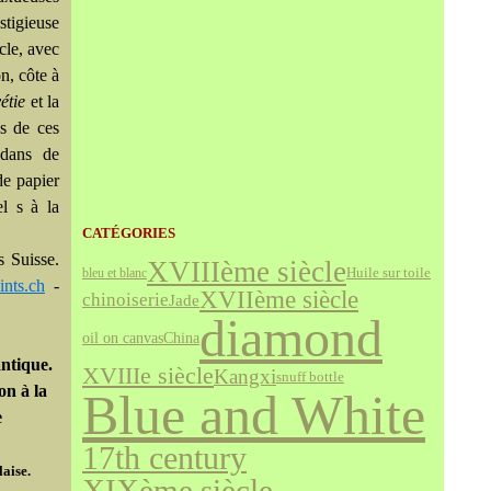
stigieuse
cle, avec
n, côte à
étie
et la
ès de ces
 dans de
de papier
el s à la
CATÉGORIES
s Suisse.
XVIIIème siècle
bleu et blanc
Huile sur toile
nts.ch
-
XVIIème siècle
chinoiserie
Jade
diamond
oil on canvas
China
antique.
XVIIIe siècle
Kangxi
snuff bottle
on à la
Blue and White
e
17th century
aise.
XIXème siècle