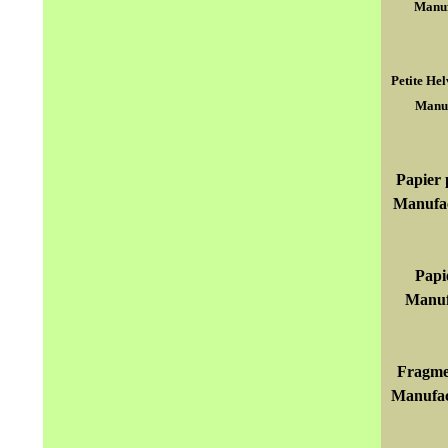
Manufa
Petite He
Manuf
Papier 
Manufac
Papi
Manufa
Fragmen
Manufact