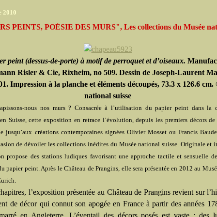
e 2010
S PEINTS, POÉSIE DES MURS", Les collections du Musée nat
er peint (dessus-de-porte) à motif de perroquet et d’oiseaux.
Manufac
ann Risler & Cie, Rixheim, no 509. Dessin de Joseph-Laurent Ma
1. Impression à la planche et éléments découpés, 73.3 x 126.6 cm
national suisse
apissons-nous nos murs ? Consacrée à l’utilisation du papier peint dans la 
 en Suisse, cette exposition en retrace l’évolution, depuis les premiers décors de
le jusqu’aux créations contemporaines signées Olivier Mosset ou Francis Baude
casion de dévoiler les collections inédites du Musée national suisse. Originale et i
on propose des stations ludiques favorisant une approche tactile et sensuelle de
du papier peint. Après le Château de Prangins, elle sera présentée en 2012 au Musé
Zurich.
hapitres, l’exposition présentée au Château de Prangins revient sur l’hi
ent de décor qui connut son apogée en France à partir des années 17
marré en Angleterre. L’éventail des décors posés est vaste : des l