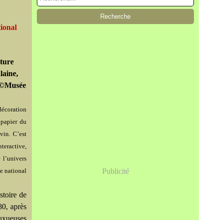
ional
ture
laine,
. ©Musée
décoration
 papier du
vin. C’est
nteractive,
 l’univers
e national
Publicité
stoire de
80, après
uxueuses