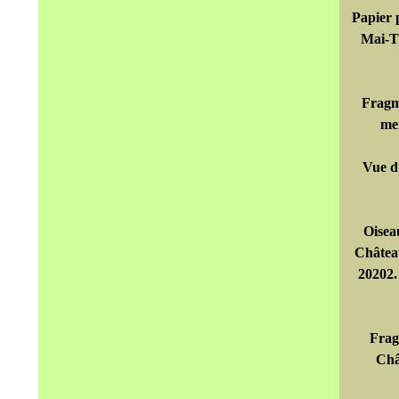
Papier 
Mai-T
Fragme
mer
Vue d
Oisea
Châtea
20202.
Frag
Châ