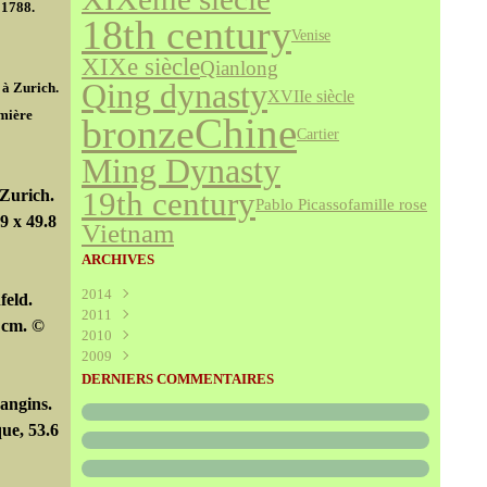
 1788.
18th century
Venise
XIXe siècle
Qianlong
Qing dynasty
 à Zurich.
XVIIe siècle
mière
bronze
Chine
Cartier
Ming Dynasty
 Zurich.
19th century
famille rose
Pablo Picasso
9 x 49.8
Vietnam
ARCHIVES
2014
feld.
2011
Août
(1)
 cm. ©
2010
Juillet
(160)
2009
Juin
Décembre
(376)
(294)
Mai
Novembre
Décembre
(340)
(208)
(595)
DERNIERS COMMENTAIRES
Avril
Octobre
Novembre
(305)
(527)
(237)
angins.
Mars
Septembre
Octobre
(227)
(227)
(272)
ue, 53.6
Février
Août
Septembre
(52)
(293)
(228)
Janvier
Juillet
Août
(273)
(325)
(289)
Juin
Juillet
(466)
(316)