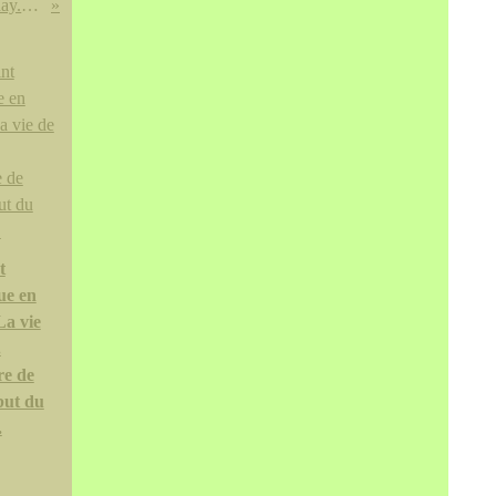
You've been 2678 visitors yesterday. Many thanks
t
ue en
“La vie
.
e de
but du
.