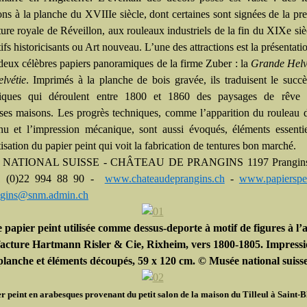
ns à la planche du XVIIIe siècle, dont certaines sont signées de la pre
ure royale de Réveillon, aux rouleaux industriels de la fin du XIXe siè
ifs historicisants ou Art nouveau. L’une des attractions est la présentatio
 deux célèbres papiers panoramiques de la firme Zuber : la
Grande Helv
lvétie
. Imprimés à la planche de bois gravée, ils traduisent le succ
iques qui déroulent entre 1800 et 1860 des paysages de rêve
es maisons. Les progrès techniques, comme l’apparition du rouleau 
nu et l’impression mécanique, sont aussi évoqués, éléments essenti
sation du papier peint qui voit la fabrication de tentures bon marché.
 NATIONAL SUISSE - CHÂTEAU DE PRANGINS
1197 Prangin
1 (0)22 994 88 90 -
www.chateaudeprangins.ch
-
www.papierspei
angins@snm.admin.ch
e papier peint utilisée comme dessus-deporte à motif de figures à l’
cture Hartmann Risler & Cie, Rixheim, vers 1800-1805. Impressi
planche et éléments découpés, 59 x 120 cm. © Musée national suiss
r peint en arabesques provenant du petit salon de la maison du Tilleul à Saint-Bl