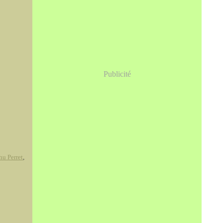
Publicité
u Perret
,