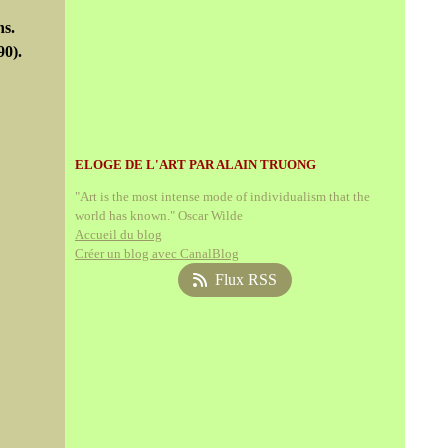
ns.
90).
ELOGE DE L'ART PAR ALAIN TRUONG
"Art is the most intense mode of individualism that the
world has known." Oscar Wilde
Accueil du blog
Créer un blog avec CanalBlog
Flux RSS