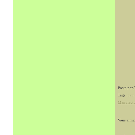
Posté par 
Tags:
papi
Manufactu
Vous aime