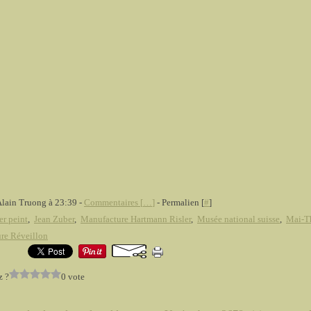
Alain Truong à 23:39 -
Commentaires [
…
]
- Permalien [
#
]
er peint
,
Jean Zuber
,
Manufacture Hartmann Risler
,
Musée national suisse
,
Mai-Th
re Réveillon
z ?
0 vote