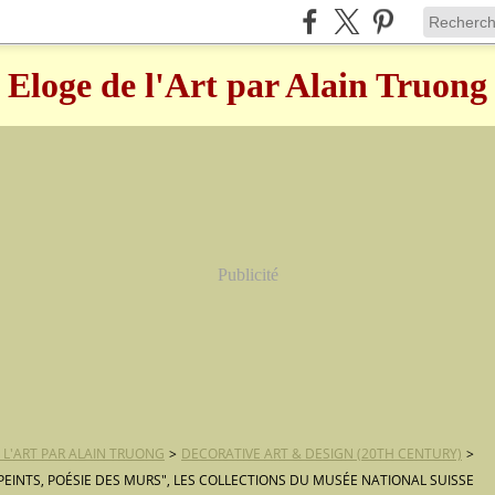
Eloge de l'Art par Alain Truong
Publicité
 L'ART PAR ALAIN TRUONG
>
DECORATIVE ART & DESIGN (20TH CENTURY)
>
 PEINTS, POÉSIE DES MURS", LES COLLECTIONS DU MUSÉE NATIONAL SUISSE