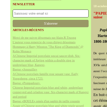
NEWSLETTER
18 octobr
"PAPIER
suisse
Papi
ARTICLES RÉCENTS
Hartm
Merci de me suivre désormais sur Alain.R.Truong
1800-180
L'auteur vous remercie de vous diriger désormais
Hommage à Harry Winston "The King of Diamonds" @
Kohn Monaco
De quoi t
A Chinese Imperial porcelain wucai saucer dish. Six-
intérieure
character mark of Jiajing within a double ring in
underglaze blue, Kangxi,
XVIe sièc
Bague «Jonquille»
aussi l’oc
A Chinese porcelain famille rose square vase. Early
l’expositi
Yongzheng, circa 1723.
Bague «Pompadour».
fascinant 
Chinese Imperial porcelain blue and white, underglaze
suisse de 
copper-red and celadon vase. Six-character mark of Kangxi
En huit c
and period
cet élém
Bague «BOULE» ornée d'un saphir de taille coussin
A pair of Chinese porcelain blue and white triple-gourd
avoir dé