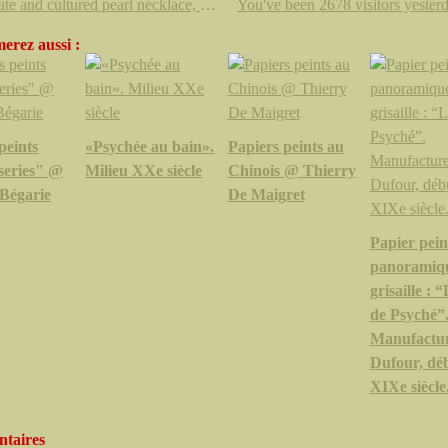
An agate and cultured pearl necklace, Jean Vendome
erez aussi :
peints
«Psychée au bain».
Papiers peints au
series" @
Milieu XXe siècle
Chinois @ Thierry
Bégarie
De Maigret
Papier pein
panoramiq
grisaille : 
de Psyché”
Manufactur
Dufour, dé
XIXe siècle
taires