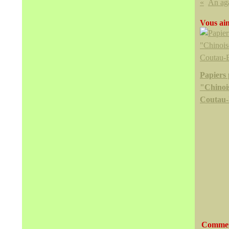
Vous aim
Papiers 
"Chinoi
Coutau-
Commen