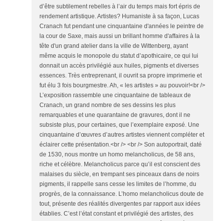
d’être subtilement rebelles à l’air du temps mais fort épris de
rendement artistique. Artistes? Humaniste à sa façon, Lucas
Cranach fut pendant une cinquantaine d'années le peintre de
la cour de Saxe, mais aussi un brillant homme d'affaires à la
tête d'un grand atelier dans la ville de Wittenberg, ayant
même acquis le monopole du statut d’apothicaire, ce qui lui
donnait un accès privilégié aux huiles, pigments et diverses
essences. Très entreprenant, il ouvrit sa propre imprimerie et
fut élu 3 fois bourgmestre. Ah, « les artistes » au pouvoir!<br />
L’exposition rassemble une cinquantaine de tableaux de
Cranach, un grand nombre de ses dessins les plus
remarquables et une quarantaine de gravures, dont il ne
subsiste plus, pour certaines, que l’exemplaire exposé. Une
cinquantaine d’œuvres d’autres artistes viennent compléter et
éclairer cette présentation.<br /> <br /> Son autoportrait, daté
de 1530, nous montre un homo melancholicus, de 58 ans,
riche et célèbre. Melancholicus parce qu’il est conscient des
malaises du siècle, en trempant ses pinceaux dans de noirs
pigments, il rappelle sans cesse les limites de l’homme, du
progrès, de la connaissance. L’homo melancholicus doute de
tout, présente des réalités divergentes par rapport aux idées
établies. C’est l’état constant et privilégié des artistes, des