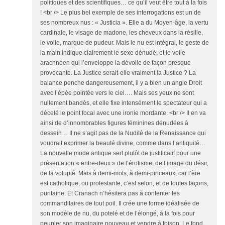
politiques et des scientifiques… ce qu’il veut être tout à la fois
! <br /> Le plus bel exemple de ses interrogations est un de
ses nombreux nus : « Justicia ». Elle a du Moyen-âge, la vertu
cardinale, le visage de madone, les cheveux dans la résille,
le voile, marque de pudeur. Mais le nu est intégral, le geste de
la main indique clairement le sexe dénudé, et le voile
arachnéen qui l’enveloppe la dévoile de façon presque
provocante. La Justice serait-elle vraiment la Justice ? La
balance penche dangereusement, il y a bien un angle Droit
avec l’épée pointée vers le ciel…. Mais ses yeux ne sont
nullement bandés, et elle fixe intensément le spectateur qui a
décelé le point focal avec une ironie mordante. <br /> Il en va
ainsi de d’innombrables figures féminines dénudées à
dessein… Il ne s’agit pas de la Nudité de la Renaissance qui
voudrait exprimer la beauté divine, comme dans l’antiquité…
La nouvelle mode antique sert plutôt de justificatif pour une
présentation « entre-deux » de l’érotisme, de l’image du désir,
de la volupté. Mais à demi-mots, à demi-pinceaux, car l’ère
est catholique, ou protestante, c’est selon, et de toutes façons,
puritaine. Et Cranach n’hésitera pas à contenter les
commanditaires de tout poil. Il crée une forme idéalisée de
son modèle de nu, du potelé et de l’élongé, à la fois pour
peupler son imaginaire nouveau et vendre à foison. Le fond