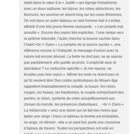
stylet dans le cœur à la « Judith » qui égorge Holopherne
avec un doux sadisme, les bijoux, les robes séductrices, les
fourrures, les sourires en disent long sur les ruses féminines.
On voit dans un autre tableau un vieil homme laid à s’enfuir,
affublé d’une très jeune femme ravissante : « Les amants mal
assortis ». Encore des mains très explicites : l’une rampe vers
la poitrine rebondie, l’autre cherche la bourse cachée dans
l’habit !<br /> Dans « La nymphe de la source sacrée », une
référence encore à l’Antiquité, le message d’union avec la
nature est encore dévoyé. La belle ne dort pas, ne se repose
pas paisiblement, elle guette sa proie. Complicité avec le
spectateur ? Le cartouche spécifie « Je me repose, ne
troublez pas mon repos ». Même les mots ne disent pas ce
qu’ils veulent dire! Des codes symboliques du Moyen-âge
rappellent inlassablement la volupté, la luxure: les robes
rouges, les fraises, les framboises, le couple omniprésent des
perdrix, le chien, symbole de notre assujettissement aux
choses du monde, les présences diaboliques… <br /> Dans «
La mélancolie » voici une dame qui ne fait rien moins que
tailler une verge ! Dans ce tableau la femme est endiablée,
mi-ange, mi-démon ; elle a un pied bot, porte une couronne
d’épines de travers. Toutes les perspectives ont volé en