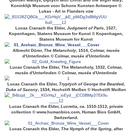
Quinten Matsys,
Diptych with Christ and the Virgin Mary
,
Koninklijk Museum voor Schone Kunsten Antwerpen ©
Lukas - Art in Flanders vzw
Lucas Cranach the Elder,
Judgment of Paris
, 1527,
Kopenhagen, Statens Museum for Kunst © Kopenhagen,
Statens Museum for Kunst
Albrecht Dürer,
The Melancholy
, 1514, Colmar, musée
d'Unterlinden © Colmar, musée d'Unterlinde
Lucas Cranach the Elder, The Melancholy, 1532, Colmar,
musée d'Unterlinden © Colmar, musée d'Unterlinde
Lucas Cranach the Elder,
Tryptych of George the Bearded,
Duke of Saxony
, 1534, Hochstift Meißen © Hochstift Meißen
Lucas Cranach the Elder,
Lucretia
, ca. 1510-1513, private
collection © www.humanbios.com, Human Bios GmbH,
Switzerland.
Lucas Cranach the Elder,
The Nymph of the Spring
, after