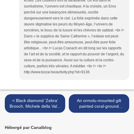
éclats. Les couleurs font la sarabande. On est dans le
surréalisme, l’univers est chaotique. A la croisée, un Eros
perché sur une balançoire démesurée, oscille
dangereusement vers le ciel. La folie exprimée dans cette
œuvre stigmatise les peurs du Moyen-âge, l’univers de
sorcières, le bouc de la luxure et les chèvres de sabbat. <br />
Dans « le supplice de Saine Catherine », l’extase est peut-
être religieuse, peut-être amoureuse, peut-être pure folie
artistique…<br /> Lucas Cranach en dit long sur les rapports
de l’art et de la société, et le rapport du pouvoir de l’argent, du
sexe et de la puissance. Aussi sur la culture et la contre-
culture, parfois très vénales. A méditer. <br /> <br />
http://www.bozar.be/activity.php?id=9136
< Black diamond 'Zebra'
An ormolu-mounted gilt
Brooch, Michele della Valle
painted coral-ground
& Pair of black diamond and
porcelain cachepot, China,
jadeite 'Panda' cufflinks
the porcelain with
Daoguang seal mark and of
Hébergé par Canalblog
the period >