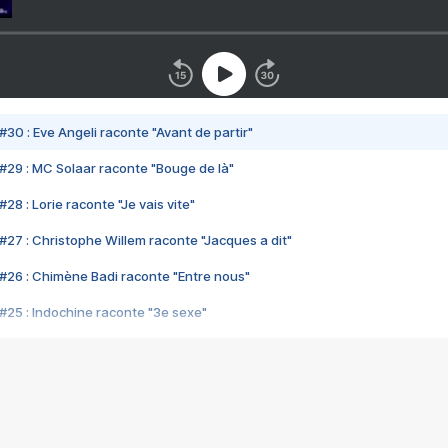
#30 : Eve Angeli raconte "Avant de partir"
#29 : MC Solaar raconte "Bouge de là"
28 : Lorie raconte "Je vais vite"
#27 : Christophe Willem raconte "Jacques a dit"
#26 : Chimène Badi raconte "Entre nous"
#25 : Indochine raconte "3e sexe"
#24 : Zaho raconte "C'est chelou"
#23 : Patrick Bruel raconte "Au café des délices"
#22 : Kyo raconte "Le chemin"