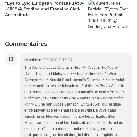
"Eye to Eye: European Portraits 1450–
1850" @ Sterling and Francine Clark
Art Institute
Commentaires
D
deashelle
23/10/2010 15:03
The World of Lucas Cranach <br /> An Artist in the Age of
Dürer, Titian and Metsys<br /> <br /> &<br /> <br /> Wim
Delvoye <br /> Knockin’ on Heaven’s Door<br /> <br /> Voici
une exposition très séduisante au Palais des Beaux Arts. Un
duo étrange, car voici deux personnalités de cinq siècles de
différence, et « entre-deux » ou « contre-pied » de caractère.
<br /> D’une part Lucas Cranach (1472-1553), qui se situe
entre Moyen-âge et Renaissance et Wim Delvoye dans «
Knocking on Heaven’s door », entre les certitudes d’un
Moyen-âge utopique et les doutes de notre siècle. Ils ont en
commun le fait de parler de nombreuses langues, de
pratiquer la langue des affaires, le latin …ou l’anglais, et