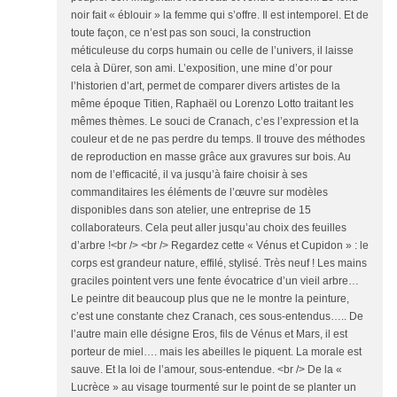
noir fait « éblouir » la femme qui s’offre. Il est intemporel. Et de
toute façon, ce n’est pas son souci, la construction
méticuleuse du corps humain ou celle de l’univers, il laisse
cela à Dürer, son ami. L’exposition, une mine d’or pour
l’historien d’art, permet de comparer divers artistes de la
même époque Titien, Raphaël ou Lorenzo Lotto traitant les
mêmes thèmes. Le souci de Cranach, c’es l’expression et la
couleur et de ne pas perdre du temps. Il trouve des méthodes
de reproduction en masse grâce aux gravures sur bois. Au
nom de l’efficacité, il va jusqu’à faire choisir à ses
commanditaires les éléments de l’œuvre sur modèles
disponibles dans son atelier, une entreprise de 15
collaborateurs. Cela peut aller jusqu’au choix des feuilles
d’arbre !<br /> <br /> Regardez cette « Vénus et Cupidon » : le
corps est grandeur nature, effilé, stylisé. Très neuf ! Les mains
graciles pointent vers une fente évocatrice d’un vieil arbre…
Le peintre dit beaucoup plus que ne le montre la peinture,
c’est une constante chez Cranach, ces sous-entendus….. De
l’autre main elle désigne Eros, fils de Vénus et Mars, il est
porteur de miel…. mais les abeilles le piquent. La morale est
sauve. Et la loi de l’amour, sous-entendue. <br /> De la «
Lucrèce » au visage tourmenté sur le point de se planter un