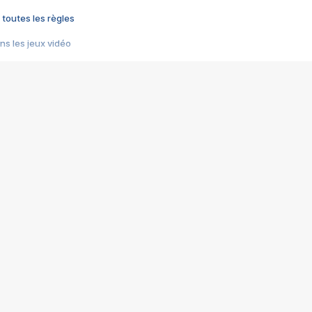
 toutes les règles
s les jeux vidéo
us choquant de Rockstar ? - Le scandale BULLY
e plus moche de Steam
du RÊVE tourne au CAUCHEMAR
pendant 8 heures
it… à tort
umiliés par un jeu vidéo
ire - Final Fantasy 8
ti un empire - Age of Empires
story DOFUS
tard, il crée l'un des pires jeux de tous les temps, MindsEye.