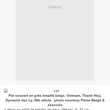
Publicité
Pot couvert en grès émaillé beige. Vietnam, Thanh Hoa,
Dynastie des Ly, XIIe siècle. photo courtesy
Pierre Bergé &
associés
à décor en relief de pétales de lotus. (fêlure). H_22 cm -