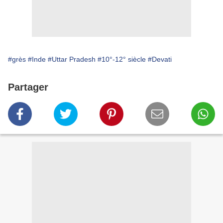
#grès
#Inde
#Uttar Pradesh
#10°-12° siècle
#Devati
Partager