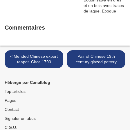
Commentaires
< Mended Chinese export
Pair of Chinese 19th
teapot. Circa 1790
century glazed pottery
figures of an aristocratic
couple and their attendents
>
Hébergé par Canalblog
Top articles
Pages
Contact
Signaler un abus
C.G.U.