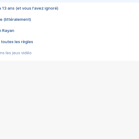
 a 13 ans (et vous l'avez ignoré)
e (littéralement)
im Rayan
 toutes les règles
s les jeux vidéo
us choquant de Rockstar ? - Le scandale BULLY
e plus moche de Steam
du RÊVE tourne au CAUCHEMAR
pendant 8 heures
it… à tort
umiliés par un jeu vidéo
ire - Final Fantasy 8