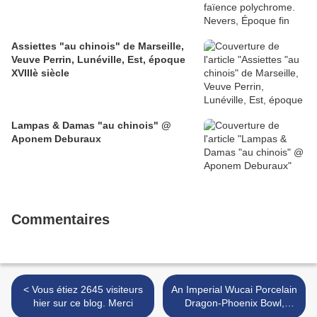
Assiettes "au chinois" de Marseille,
Veuve Perrin, Lunéville, Est, époque
XVIIIè siècle
Lampas & Damas "au chinois" @
Aponem Deburaux
Commentaires
< Vous étiez 2645 visiteurs
An Imperial Wucai Porcelain
hier sur ce blog. Merci
Dragon-Phoenix Bowl,
China, Yongzheng six-