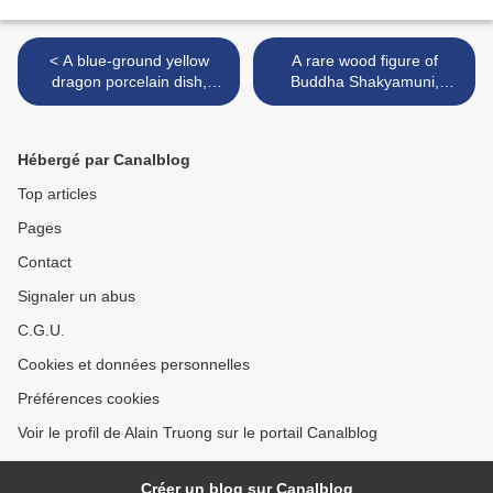
< A blue-ground yellow
A rare wood figure of
dragon porcelain dish,
Buddha Shakyamuni,
China, Qianlong seal mark
Vietnam, ca. 18th century..
and of the period
>
Hébergé par Canalblog
Top articles
Pages
Contact
Signaler un abus
C.G.U.
Cookies et données personnelles
Préférences cookies
Voir le profil de Alain Truong sur le portail Canalblog
Créer un blog sur Canalblog