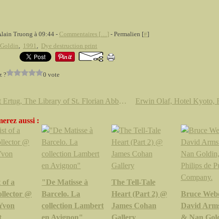
Alain Truong à 09:44 -
Commentaires [
…
]
- Permalien [
#
]
 Goldin
,
1991
,
Dye destruction print
z ?
0 vote
Ahmet Ertug, The Library of St. Florian Abbey, Austria, 2009
erez aussi :
 of a
"De Matisse à
The Tell-Tale
ollector @
Barcelo. La
Heart (Part 2) @
Bruce Webe
 Yvon
collection Lambert
James Cohan
David Arm
t
en Avignon"
Gallery
& Nan Gold