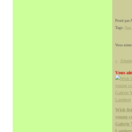
Posté par 
Tags:
Nan
Vous aime
Vous aim
Wish list
young c
Galerie
Lamber