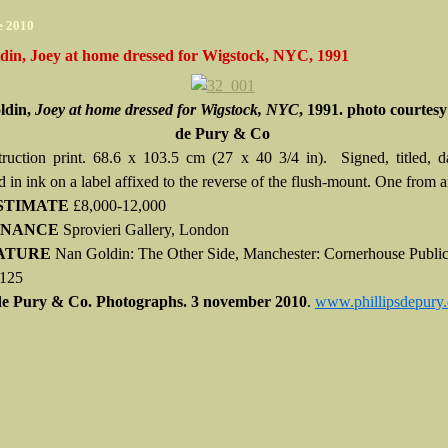
e 2010
din, Joey at home dressed for Wigstock, NYC, 1991
ldin,
Joey at home dressed for Wigstock, NYC
, 1991. photo courtesy
de Pury & Co
ruction print. 68.6 x 103.5 cm (27 x 40 3/4 in). Signed, titled, d
in ink on a label affixed to the reverse of the flush-mount. One from a
STIMATE
£8,000-12,000
ENANCE
Sprovieri Gallery, London
ATURE
Nan Goldin: The Other Side, Manchester: Cornerhouse Public
 125
 de Pury & Co. Photographs. 3 november 2010
.
www.phillipsdepury