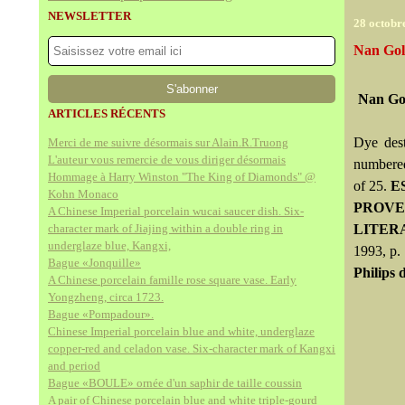
NEWSLETTER
28 octobr
Nan Gol
Nan Go
ARTICLES RÉCENTS
Dye dest
Merci de me suivre désormais sur Alain.R.Truong
L'auteur vous remercie de vous diriger désormais
numbered 
Hommage à Harry Winston "The King of Diamonds" @
of 25.
E
Kohn Monaco
PROV
A Chinese Imperial porcelain wucai saucer dish. Six-
character mark of Jiajing within a double ring in
LITER
underglaze blue, Kangxi,
1993, p.
Bague «Jonquille»
Philips
A Chinese porcelain famille rose square vase. Early
Yongzheng, circa 1723.
Bague «Pompadour».
Chinese Imperial porcelain blue and white, underglaze
copper-red and celadon vase. Six-character mark of Kangxi
and period
Bague «BOULE» ornée d'un saphir de taille coussin
A pair of Chinese porcelain blue and white triple-gourd