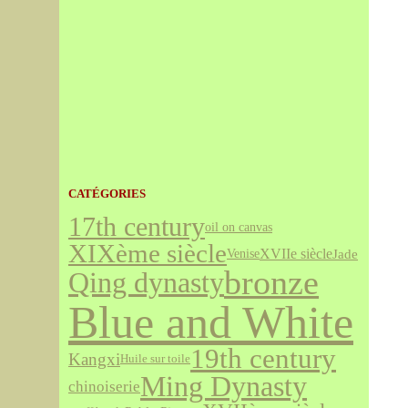
CATÉGORIES
17th century
oil on canvas
XIXème siècle
XVIIe siècle
Jade
Venise
bronze
Qing dynasty
Blue and White
19th century
Kangxi
Huile sur toile
Ming Dynasty
chinoiserie