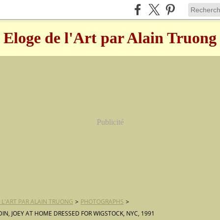
Eloge de l'Art par Alain Truong
Publicité
 L'ART PAR ALAIN TRUONG
>
PHOTOGRAPHS
>
IN, JOEY AT HOME DRESSED FOR WIGSTOCK, NYC, 1991