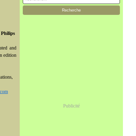
 Philips
ated and
n edition
ations,
.com
Publicité