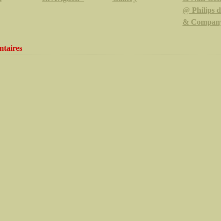
@ Philips 
& Compan
taires