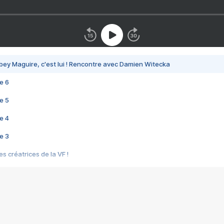
bey Maguire, c'est lui ! Rencontre avec Damien Witecka
e 6
e 5
e 4
e 3
s créatrices de la VF !
e 2
e 1
e Mektoub My Love arrive enfin ! Rencontre avec Shaïn Boumedine et Sal