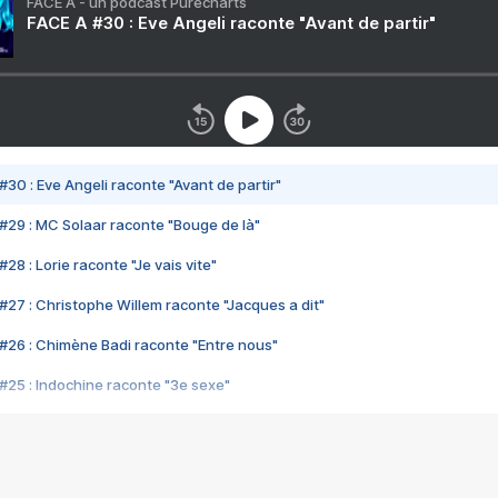
FACE A - un podcast Purecharts
FACE A #30 : Eve Angeli raconte "Avant de partir"
#30 : Eve Angeli raconte "Avant de partir"
#29 : MC Solaar raconte "Bouge de là"
28 : Lorie raconte "Je vais vite"
#27 : Christophe Willem raconte "Jacques a dit"
#26 : Chimène Badi raconte "Entre nous"
#25 : Indochine raconte "3e sexe"
#24 : Zaho raconte "C'est chelou"
#23 : Patrick Bruel raconte "Au café des délices"