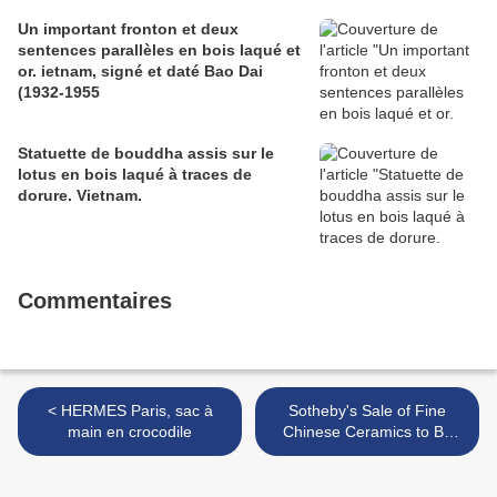
Un important fronton et deux
sentences parallèles en bois laqué et
or. ietnam, signé et daté Bao Dai
(1932-1955
Statuette de bouddha assis sur le
lotus en bois laqué à traces de
dorure. Vietnam.
Commentaires
< HERMES Paris, sac à
Sotheby's Sale of Fine
main en crocodile
Chinese Ceramics to Be
Highlighted by a Blue And
White "Peony" Jar >