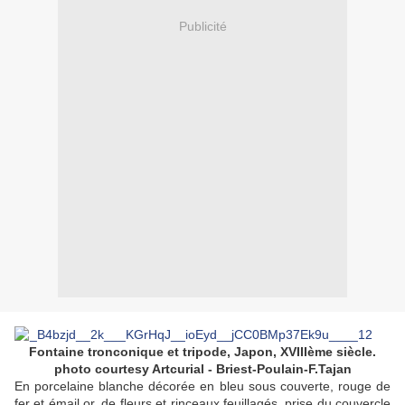
Publicité
Fontaine tronconique et tripode, Japon, XVIIIème siècle.
photo courtesy Artcurial - Briest-Poulain-F.Tajan
En porcelaine blanche décorée en bleu sous couverte, rouge de
fer et émail or, de fleurs et rinceaux feuillagés, prise du couvercle