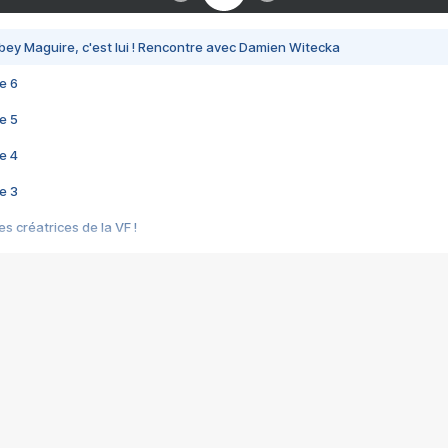
bey Maguire, c'est lui ! Rencontre avec Damien Witecka
e 6
e 5
e 4
e 3
s créatrices de la VF !
e 2
e 1
e Mektoub My Love arrive enfin ! Rencontre avec Shaïn Boumedine et Sal
i : après Toni en famille
elle réalise le bouleversant Dites lui que je l'aime
ais ! Rencontre autour de Vie privée de Rebecca Zlotowski