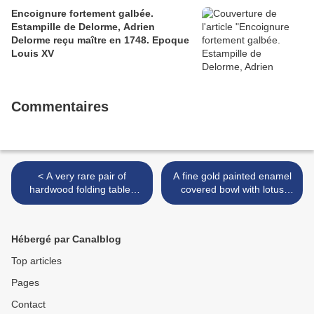
Encoignure fortement galbée.
Estampille de Delorme, Adrien
Delorme reçu maître en 1748. Epoque
Louis XV
Commentaires
< A very rare pair of
A fine gold painted enamel
hardwood folding tables
covered bowl with lotus
with cloisonné enamel
design and fitting larger
panels, China, 18th-19th
bowl, China, Qianlong seal
century
mark and period >
Hébergé par Canalblog
Top articles
Pages
Contact