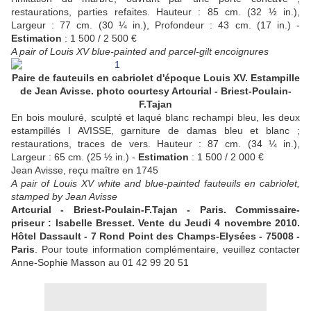
restaurations, parties refaites. Hauteur : 85 cm. (32 ½ in.),
Largeur : 77 cm. (30 ¼ in.), Profondeur : 43 cm. (17 in.) -
Estimation
: 1 500 / 2 500 €
A pair of Louis XV blue-painted and parcel-gilt encoignures
Paire de fauteuils en cabriolet d'époque Louis XV. Estampille
de Jean Avisse. photo courtesy Artcurial - Briest-Poulain-
F.Tajan
En bois mouluré, sculpté et laqué blanc rechampi bleu, les deux
estampillés I AVISSE, garniture de damas bleu et blanc ;
restaurations, traces de vers. Hauteur : 87 cm. (34 ¼ in.),
Largeur : 65 cm. (25 ½ in.) -
Estimation
: 1 500 / 2 000 €
Jean Avisse, reçu maître en 1745
A pair of Louis XV white and blue-painted fauteuils en cabriolet,
stamped by Jean Avisse
Artcurial - Briest-Poulain-F.Tajan - Paris. Commissaire-
priseur : Isabelle Bresset. Vente du Jeudi 4 novembre 2010.
Hôtel Dassault - 7 Rond Point des Champs-Elysées - 75008 -
Paris
. Pour toute information complémentaire, veuillez contacter
Anne-Sophie Masson au 01 42 99 20 51