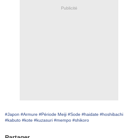
Publicité
#Japon
#Armure
#Période Meiji
#Sode
#haidate
#hoshibachi
#kabuto
#kote
#kuzasuri
#mempo
#shikoro
Partager