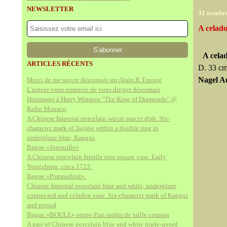
NEWSLETTER
31 octobr
A celado
A cela
ARTICLES RÉCENTS
D. 33 cm
Nagel A
Merci de me suivre désormais sur Alain.R.Truong
L'auteur vous remercie de vous diriger désormais
Hommage à Harry Winston "The King of Diamonds" @
Kohn Monaco
A Chinese Imperial porcelain wucai saucer dish. Six-
character mark of Jiajing within a double ring in
underglaze blue, Kangxi,
Bague «Jonquille»
A Chinese porcelain famille rose square vase. Early
Yongzheng, circa 1723.
Bague «Pompadour».
Chinese Imperial porcelain blue and white, underglaze
copper-red and celadon vase. Six-character mark of Kangxi
and period
Bague «BOULE» ornée d'un saphir de taille coussin
A pair of Chinese porcelain blue and white triple-gourd