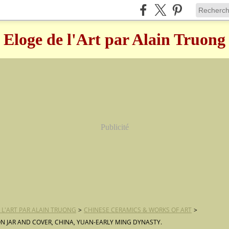
Eloge de l'Art par Alain Truong
Publicité
 L'ART PAR ALAIN TRUONG
>
CHINESE CERAMICS & WORKS OF ART
>
N JAR AND COVER, CHINA, YUAN-EARLY MING DYNASTY.