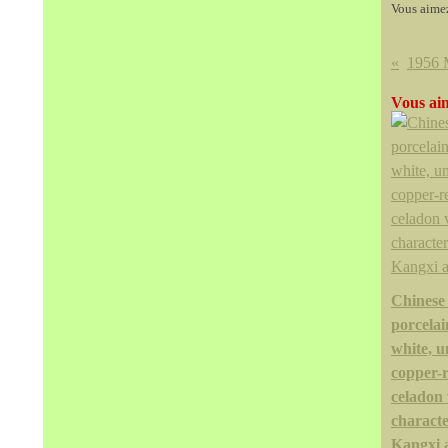
Vous aime
Vous aim
Chinese
porcelai
white, u
copper-
celadon 
charact
Kangxi 