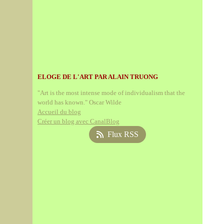
ELOGE DE L'ART PAR ALAIN TRUONG
"Art is the most intense mode of individualism that the
world has known." Oscar Wilde
Accueil du blog
Créer un blog avec CanalBlog
Flux RSS