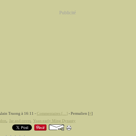
Publicité
Alain Truong à 16:11 -
Commentaires [
…
]
- Permalien [
#
]
adon
,
Jar and cover
,
Yuan-early Ming Dynasty