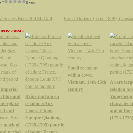
z ?
0 vote
1956 Mercedes Benz 300 SL Gullwing
erez aussi :
Small recipient
with a cover.
Vietnam, 14th-15th
A rare larg
 Imperial
century
celadon bo
n blue and
Brûle-parfum en
Yongzheng 
nderglaze
céladon «Aux
character 
red and
Lions» Chine,
and of the 
vase. Six-
Epoque Qianlong
(1723-1735
er mark of
(1735-1795) pour le
and period
céladon; France,