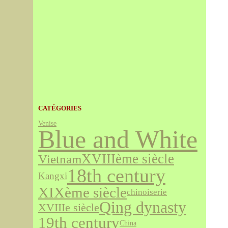
CATÉGORIES
Venise
Blue and White
XVIIIème siècle
Vietnam
18th century
Kangxi
XIXème siècle
chinoiserie
Qing dynasty
XVIIIe siècle
19th century
China