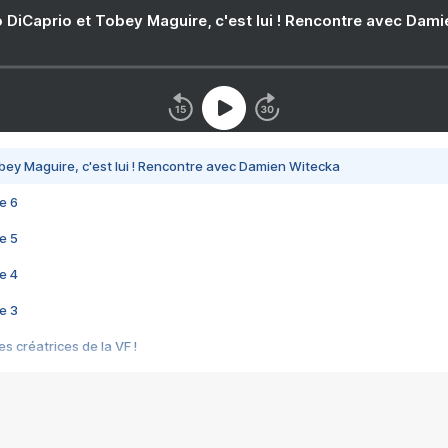
 DiCaprio et Tobey Maguire, c'est lui ! Rencontre avec Dam
bey Maguire, c'est lui ! Rencontre avec Damien Witecka
e 6
e 5
e 4
e 3
s créatrices de la VF !
e 2
e 1