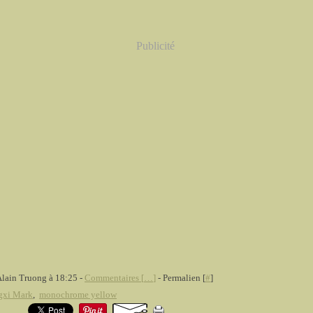
Publicité
Alain Truong à 18:25 -
Commentaires [
…
]
- Permalien [
#
]
gxi Mark
,
monochrome yellow