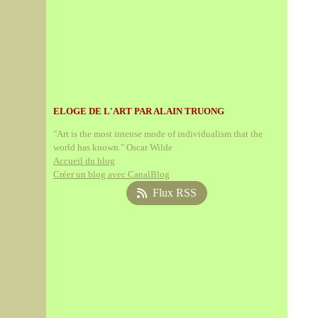
ELOGE DE L'ART PAR ALAIN TRUONG
"Art is the most intense mode of individualism that the
world has known." Oscar Wilde
Accueil du blog
Créer un blog avec CanalBlog
Flux RSS