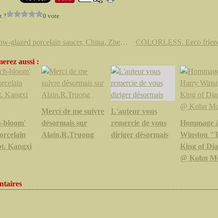
z ?
0 vote
A yellow-glazed porcelain saucer, China, Zhengde four-character mark and of the period
erez aussi :
Merci de me suivre
L'auteur vous
h-bloom'
désormais sur
remercie de vous
Hommage à
orcelain
Alain.R.Truong
diriger désormais
Winston "
ot. Kangxi
King of Di
@ Kohn M
taires