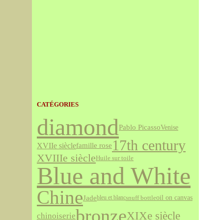
CATÉGORIES
diamond
Pablo Picasso
Venise
17th century
XVIIe siècle
famille rose
XVIIIe siècle
Huile sur toile
Blue and White
Chine
Jade
snuff bottle
oil on canvas
bleu et blanc
bronze
XIXe siècle
chinoiserie