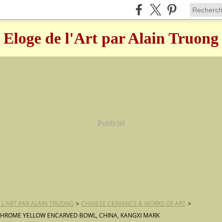
Eloge de l'Art par Alain Truong
Publicité
 L'ART PAR ALAIN TRUONG
>
CHINESE CERAMICS & WORKS OF ART
>
HROME YELLOW ENCARVED BOWL, CHINA, KANGXI MARK