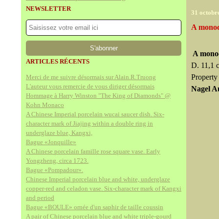
NEWSLETTER
31 octobr
A monoc
A monoc
ARTICLES RÉCENTS
D. 11,1 
Property
Merci de me suivre désormais sur Alain.R.Truong
L'auteur vous remercie de vous diriger désormais
Nagel A
Hommage à Harry Winston "The King of Diamonds" @
Kohn Monaco
A Chinese Imperial porcelain wucai saucer dish. Six-
character mark of Jiajing within a double ring in
underglaze blue, Kangxi,
Bague «Jonquille»
A Chinese porcelain famille rose square vase. Early
Yongzheng, circa 1723.
Bague «Pompadour».
Chinese Imperial porcelain blue and white, underglaze
copper-red and celadon vase. Six-character mark of Kangxi
and period
Bague «BOULE» ornée d'un saphir de taille coussin
A pair of Chinese porcelain blue and white triple-gourd