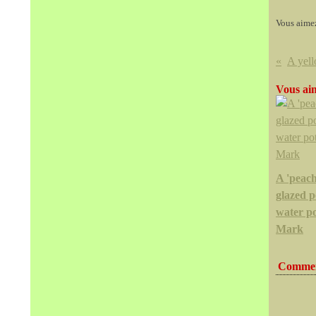
Vous aime
Vous aim
A 'peac
glazed p
water p
Mark
Commen