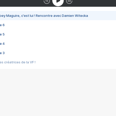
bey Maguire, c'est lui ! Rencontre avec Damien Witecka
e 6
e 5
e 4
e 3
s créatrices de la VF !
e 2
e 1
e Mektoub My Love arrive enfin ! Rencontre avec Shaïn Boumedine et Sal
i : après Toni en famille
elle réalise le bouleversant Dites lui que je l'aime