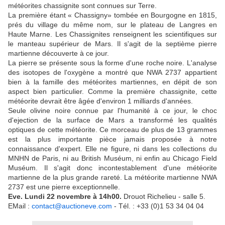
météorites chassignite sont connues sur Terre.
La première étant « Chassigny» tombée en Bourgogne en 1815,
prés du village du même nom, sur le plateau de Langres en
Haute Marne. Les Chassignites renseignent les scientifiques sur
le manteau supérieur de Mars. Il s'agit de la septième pierre
martienne découverte à ce jour.
La pierre se présente sous la forme d'une roche noire. L'analyse
des isotopes de l'oxygène a montré que NWA 2737 appartient
bien à la famille des météorites martiennes, en dépit de son
aspect bien particulier. Comme la première chassignite, cette
météorite devrait être âgée d'environ 1 milliards d'années.
Seule olivine noire connue par l'humanité à ce jour, le choc
d'ejection de la surface de Mars a transformé les qualités
optiques de cette météorite. Ce morceau de plus de 13 grammes
est la plus importante pièce jamais proposée à notre
connaissance d'expert. Elle ne figure, ni dans les collections du
MNHN de Paris, ni au British Muséum, ni enfin au Chicago Field
Muséum. Il s'agit donc incontestablement d'une météorite
martienne de la plus grande rareté. La météorite martienne NWA
2737 est une pierre exceptionnelle.
Eve. Lundi 22 novembre à 14h00.
Drouot Richelieu - salle 5.
EMail :
contact@auctioneve.com
- Tél. : +33 (0)1 53 34 04 04