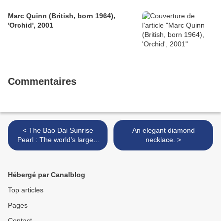
Marc Quinn (British, born 1964),
'Orchid', 2001
Commentaires
< The Bao Dai Sunrise
An elegant diamond
Pearl : The world's largest
necklace. >
and roundest Melo Melo
Pearl
Hébergé par Canalblog
Top articles
Pages
Contact