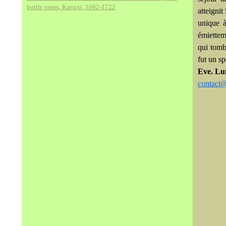
bottle vases, Kangxi, 1662-1722
atteignit
unique à
émiettem
qui tombè
fut un sp
Eve. Lu
contact