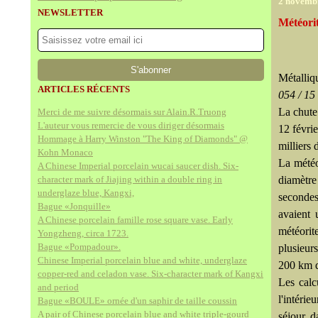
2 novemb
NEWSLETTER
Météorit
Métalliq
ARTICLES RÉCENTS
054 / 15
La chute
Merci de me suivre désormais sur Alain.R.Truong
L'auteur vous remercie de vous diriger désormais
12 févrie
Hommage à Harry Winston "The King of Diamonds" @
milliers
Kohn Monaco
La météo
A Chinese Imperial porcelain wucai saucer dish. Six-
character mark of Jiajing within a double ring in
diamètre
underglaze blue, Kangxi,
secondes
Bague «Jonquille»
avaient
A Chinese porcelain famille rose square vase. Early
météorit
Yongzheng, circa 1723.
Bague «Pompadour».
plusieur
Chinese Imperial porcelain blue and white, underglaze
200 km d
copper-red and celadon vase. Six-character mark of Kangxi
Les calc
and period
l'intéri
Bague «BOULE» ornée d'un saphir de taille coussin
A pair of Chinese porcelain blue and white triple-gourd
séjour d