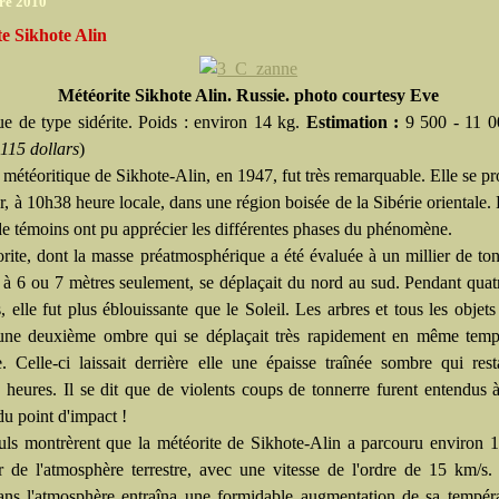
re 2010
e Sikhote Alin
Météorite Sikhote Alin. Russie. photo courtesy Eve
ue de type sidérite. Poids : environ 14 kg.
Estimation :
9 500 - 11 
 115 dollars
)
 météoritique de Sikhote-Alin, en 1947, fut très remarquable. Elle se pro
r, à 10h38 heure locale, dans une région boisée de la Sibérie orientale. 
 de témoins ont pu apprécier les différentes phases du phénomène.
rite, dont la masse préatmosphérique a été évaluée à un millier de ton
 à 6 ou 7 mètres seulement, se déplaçait du nord au sud. Pendant quat
, elle fut plus éblouissante que le Soleil. Les arbres et tous les objet
 une deuxième ombre qui se déplaçait très rapidement en même temp
e. Celle-ci laissait derrière elle une épaisse traînée sombre qui rest
s heures. Il se dit que de violents coups de tonnerre furent entendus 
u point d'impact !
uls montrèrent que la météorite de Sikhote-Alin a parcouru environ
eur de l'atmosphère terrestre, avec une vitesse de l'ordre de 15 km/s
ans l'atmosphère entraîna une formidable augmentation de sa tempér