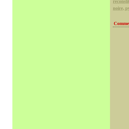
reconsti
noire, py
Commen