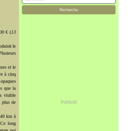
000 €
(
13
duisit le
Plusieurs
nes et le
re à cinq
s opaques
s que la
a visible
Publicité
à plus de
 140 km à
. Ce long
ature qui