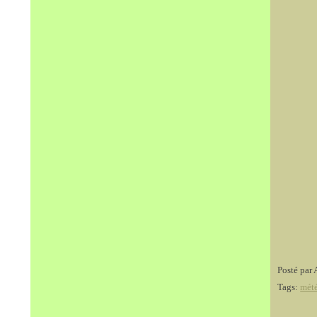
Posté par 
Tags:
mété