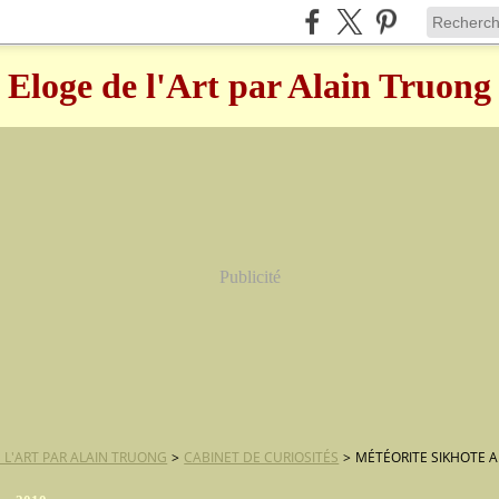
Eloge de l'Art par Alain Truong
Publicité
 L'ART PAR ALAIN TRUONG
>
CABINET DE CURIOSITÉS
>
MÉTÉORITE SIKHOTE A