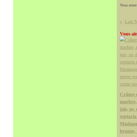
Vous aime
Lori 
Vous aim
Crânes 
marbre,
jais, os,
septaria
Madagas
bronze, 