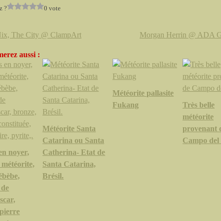
z ?
0 vote
Nix, The City @ ClampArt
Morgan Herrin @ ADA G
erez aussi :
Météorite pallasite
Fukang
Très belle
météorite
Météorite Santa
provenant 
Catarina ou Santa
Campo del 
en noyer,
Catherina- Etat de
 météorite,
Santa Catarina,
 ébèbe,
Brésil.
 de
car,
pierre