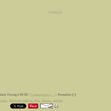
Publicité
Alain Truong à 09:08 -
Commentaires [
…
]
- Permalien [
#
]
orite
,
Météorite Sikhote Alin
,
Russie
,
sidérite