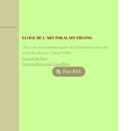
ELOGE DE L'ART PAR ALAIN TRUONG
"Art is the most intense mode of individualism that the
world has known." Oscar Wilde
Accueil du blog
Créer un blog avec CanalBlog
Flux RSS