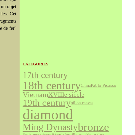
 un objet
lles. Cet
fragments
 de fer''
CATÉGORIES
17th century
18th century
Pablo Picasso
China
Vietnam
XVIIIe siècle
19th century
oil on canvas
diamond
bronze
Ming Dynasty
famille rose
snuff bottle
Huile sur toile
bleu et blanc