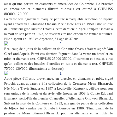
ainsi qu’une parure en diamants et émeraudes de Colombie. Le bracelet
en émeraudes et diamants illustré ci-dessus est estimé à CHF/US$
80’000-120’000.
La vente sera également marquée par une remarquable sélection de bijoux
ayant appartenu à
Christina Onassis
. Née à New York en 1950, Fille unique
de l’armateur grec Aristote Onassis, cette dernière dirigea l’empire Onassis à
la mort de son père en 1975, se révélant être une excellente femme d’affaires.
Elle disparut en 1988 en Argentine, à l’âge de 37 ans.
Beaucoup de bijoux de la collection de Christina Onassis étaient signés
Van
Cleef and Arpels
. Parmi ces derniers Figurent dans la vente un bracelet en
rubis et diamants (est. CHF/US$ 25000-35000, illustration ci-dessus), ainsi
qu’un collier et des boucles d’oreilles en rubis et diamants (est. CHF/US$
75’000-130’000, illustration à ci-dessous).
Autre pièce d’illustre provenance: un bracelet en diamants et rubis, signé
Petochi, ayant appartenu à la collection de la
Comtesse Mona Bismarck
.
Née Mona Travis Strader en 1897 à Louisville, Kentucky, célèbre pour son
sens unique de la mode et du style, elle épousa en 1953 le Comte Edouard
Bismarck, petit-Fils du premier Chancelier d’Allemagne Otto von Bismarck.
Suivant la mort de la Comtesse en 1983, une grande partie de sa collection
de bijoux fut vendue par Sotheby’s Genève en 1986. Témoignant de la
passion de Mona Bismarck
Bismarck
pour les diamants et les rubis, le