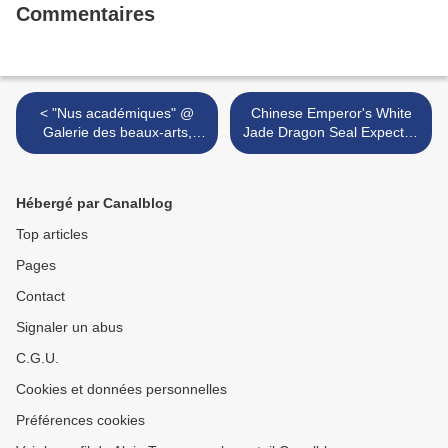
Commentaires
< "Nus académiques" @
Chinese Emperor's White
Galerie des beaux-arts,
Jade Dragon Seal Expected
Bordeaux
to Make Millions at
Bonhams >
Hébergé par Canalblog
Top articles
Pages
Contact
Signaler un abus
C.G.U.
Cookies et données personnelles
Préférences cookies