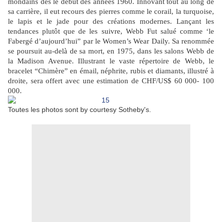
mondains dès le début des années 1960. Innovant tout au long de
sa carrière, il eut recours des pierres comme le corail, la turquoise,
le lapis et le jade pour des créations modernes. Lançant les
tendances plutôt que de les suivre, Webb Fut salué comme ‘le
Fabergé d’aujourd’hui” par le Women’s Wear Daily. Sa renommée
se poursuit au-delà de sa mort, en 1975, dans les salons Webb de
la Madison Avenue. Illustrant le vaste répertoire de Webb, le
bracelet “Chimère” en émail, néphrite, rubis et diamants, illustré à
droite, sera offert avec une estimation de CHF/US$ 60 000- 100
000.
Toutes les photos sont by courtesy Sotheby's.