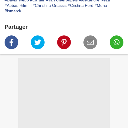
#David Webb
#Cartier
#Van Cleef Arpels
#Alexandre Reza
#Abbas Hilmi Il
#Christina Onassis
#Cristina Ford
#Mona
Bismarck
Partager