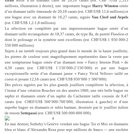
Graff
sertie d’un diamant carré de 20,16 carats (est. CHF /US$ 2,535
millions, illustration à droite); une importante bague
Harry Winston
ornée
d’un diamant taille émeraude de 20,18 carats (est. CHF/US$ 11,6 millions) et
une bague avec un diamant de 16,27 carats, signée
Van Cleef and Arpels
(est. CHF/US$ 1,2-1,8 millions).
La sélection est complétée par une impressionnante bague ornée d’un
diamant taille rectangulaire de 18,37 carats, de type IIa, de pureté Flawless et
dont le polissage et la symétrie sont excellents (est. CHF/US$ 1 950 000-2
550 000 millions).
Sujets à un intérêt toujours plus grand dans le monde de la haute joaillerie,
les pierres de couleur sont magnifiquement représentées dans la vente par
une somptueuse bague ornée d’un diamant rose « Fancy Intense Pink » de
4,59 carats (est. CHF/US$ 1’150’000-2’150’000) et par une bague
exceptionnelle sertie d’un diamant jaune « Fancy Vivid Yellow» taillé en
coeur et pesant 12,16 carats (est. CHF/US$ 950’000 1’300’000).
Des pièces signées par les plus grands joailliers complètent la sélection, à
l’instar d’une création Boucher on des années 1960, une très belle bague en
saphir et diamants ornée d’un saphir du Cachemire taille coussin de 9,47
carats (est. CHEF/US$ 500’000-700’000, illustration à gauche) et d’une
superbe bague en diamants et rubis barman, dessinée par le joaillier italien
de renom
Settepassi
(est. CHF/US$ 500 000-800 000).
En mai dernier, Sotheby’s Genève vendait une bague Toi et Moi en diamants
bleu et blanc d’Alexandre Reza pour sept millions de francs — une enchère