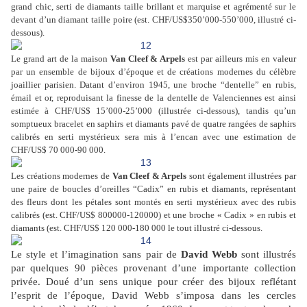
grand chic, serti de diamants taille brillant et marquise et agrémenté sur le
devant d’un diamant taille poire (est. CHF/US$350’000-550’000, illustré ci-
dessous).
Le grand art de la maison
Van Cleef & Arpels
est par ailleurs mis en valeur
par un ensemble de bijoux d’époque et de créations modernes du célèbre
joaillier parisien. Datant d’environ 1945, une broche “dentelle” en rubis,
émail et or, reproduisant la finesse de la dentelle de Valenciennes est ainsi
estimée à CHF/US$ 15’000-25’000 (illustrée ci-dessous), tandis qu’un
somptueux bracelet en saphirs et diamants pavé de quatre rangées de saphirs
calibrés en serti mystérieux sera mis à l’encan avec une estimation de
CHF/US$ 70 000-90 000.
Les créations modernes de
Van Cleef & Arpels
sont également illustrées par
une paire de boucles d’oreilles “Cadix” en rubis et diamants, représentant
des fleurs dont les pétales sont montés en serti mystérieux avec des rubis
calibrés (est. CHF/US$ 800000-120000) et une broche « Cadix » en rubis et
diamants (est. CHF/US$ 120 000-180 000 le tout illustré ci-dessous.
Le style et l’imagination sans pair de
David Webb
sont illustrés
par quelques 90 pièces provenant d’une importante collection
privée. Doué d’un sens unique pour créer des bijoux reflétant
l’esprit de l’époque, David Webb s’imposa dans les cercles