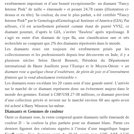
extrêmement important et d’une beauté exceptionnelle: un diamant “Fancy
Intense Pink” de taille
« émeraude » et pesant 24,78 carats (illustration ci-
dessus et en tête). Sa couleur, du rose le plus parfait, a été certifiée
“
Fancy
Intense Pink
”
par le Gemological
Gemological
Institute of America
(GIA). Par
ailleurs, s’il est actuellement présenté comme étant de pureté VVS2, ce
diamant pourrait, d’après le GIA, s’avérer "flawless" après repolissage. Il
s’agit en outre d'un diamant de type IIa, une classification rare et très
recherchée ne comptant que 2% des diamants répertoriés dans le monde.
Les diamants roses ont toujours été extrêmement prisés par les
collectionneurs et les professionnels depuis leur découverte en Inde, il y a
plusieurs siècles. Selon David Bennett, Président du Département
international de Haute Joaillerie pour l’Europe et le Moyen-Orient: «
un
diamant rose a quelque chose d’exubérant, de plein de joie et d’intensément
féminin qui le rend absolument irrésistible
».
Les diamants roses excédant les 20 carats sont d’une grande rareté. L’arrivée
sur le marché de ce diamant représente donc un événement majeur dans le
monde des gemmes. Estimé à CHF/US$ 27-38 millions, ce diamant provient
d’une collection privée et revient sur le marché environ 60 ans après avoir
été acheté à Harry Winston lui-même.
Diamants et Gemmes de couleur
Outre ce diamant rose, la vente comprend quatre diamants taille émeraude de
couleur D – la couleur la plus parfaite pour un diamant blanc. Parmi ces
derniers figurent des créations signées à l’instar d’une magnifique bague