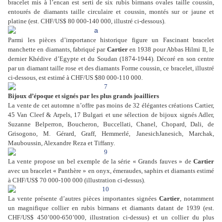
bracelet mis à l’encan est serti de six rubis birmans ovales taille coussin,
entourés de diamants taille circulaire et coussin, montés sur or jaune et
platine (est. CHF/US$ 80 000-140 000, illustré ci-dessous).
Parmi les pièces d’importance historique figure un Fascinant bracelet
manchette en diamants, fabriqué par
Cartier
en 1938 pour Abbas Hilmi Il, le
dernier Khédive d’Egypte et du Soudan (1874-1944). Décoré en son centre
par un diamant taille rose et des diamants Forme coussin, ce bracelet, illustré
ci-dessous, est estimé à CHF/US $80 000-110 000.
Bijoux d’époque et signés par les plus grands joailliers
La vente de cet automne n’offre pas moins de 32 élégantes créations Cartier,
45 Van Cleef & Arpels, 17 Bulgari et une sélection de bijoux signés Adler,
Suzanne Belperron, Boucheron, Buccellati, Chanel, Chopard, Dali, de
Grisogono, M. Gérard, Graff, Hemmerlé, Janesich
Janesich
, Marchak,
Mauboussin, Alexandre Reza et Tiffany.
La vente propose un bel exemple de la série « Grands fauves » de
Cartier
avec un bracelet « Panthère » en onyx, émeraudes, saphirs et diamants estimé
à CHF/US$ 70 000-100 000 (illustration ci-dessus).
La vente présente d’autres pièces importantes signées
Cartier
, notamment
un magnifique collier en rubis birmans et diamants datant de 1939 (est.
CHF/US$ 450’000-650’000, illustration ci-dessus) et un collier du plus