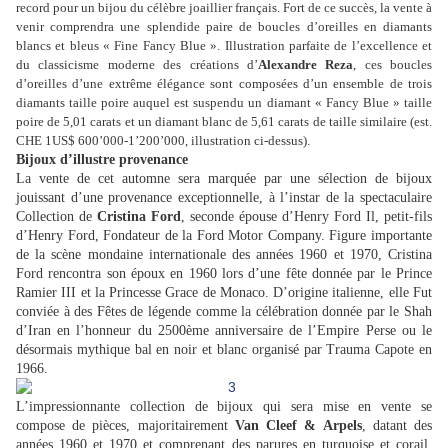
record pour un bijou du célèbre joaillier français. Fort de ce succès, la vente à
venir comprendra une splendide paire de boucles d’oreilles en diamants
blancs et bleus « Fine Fancy Blue ». Illustration parfaite de l’excellence et
du classicisme moderne des créations d’
Alexandre Reza
, ces boucles
d’oreilles d’une extrême élégance sont composées d’un ensemble de trois
diamants taille poire auquel est suspendu un diamant « Fancy Blue » taille
poire de 5,01 carats et un diamant blanc de 5,61 carats de taille similaire (est.
CHE 1US$ 600’000-1’200’000, illustration ci-dessus).
Bijoux d’illustre provenance
La vente de cet automne sera marquée par une sélection de bijoux
jouissant d’une provenance exceptionnelle, à l’instar de la spectaculaire
Collection de
Cristina Ford
, seconde épouse d’Henry Ford Il, petit-fils
d’Henry Ford, Fondateur de la Ford Motor Company. Figure importante
de la scène mondaine internationale des années 1960 et 1970, Cristina
Ford rencontra son époux en 1960 lors d’une fête donnée par le Prince
Ramier III et la Princesse Grace de Monaco. D’origine italienne, elle Fut
conviée à des Fêtes de légende comme la célébration donnée par le Shah
d’Iran en l’honneur du 2500ème anniversaire de l’Empire Perse ou le
désormais mythique bal en noir et blanc organisé par Trauma Capote en
1966.
L’impressionnante collection de bijoux qui sera mise en vente se
compose de pièces, majoritairement
Van Cleef & Arpels
, datant des
années 1960 et 1970 et comprenant des parures en turquoise et corail,