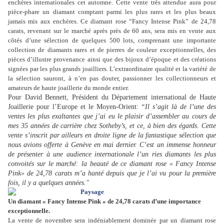
enchères internationales cet automne. Cette vente très attendue aura pour
pièce-phare un diamant comptant parmi les plus rares et les plus beaux
jamais mis aux enchères. Ce diamant rose “Fancy Intense Pink” de 24,78
carats, revenant sur le marché après près de 60 ans, sera mis en vente aux
côtés d’une sélection de quelques 500 lots, comprenant une importante
collection de diamants rares et de pierres de couleur exceptionnelles, des
pièces d’illustre provenance ainsi que des bijoux d’époque et des créations
signées par les plus grands joailliers. L’extraordinaire qualité et la variété de
la sélection sauront, à n’en pas douter, passionner les collectionneurs et
amateurs de haute joaillerie du monde entier.
Pour David Bennett, Président du Département international de Haute
Joaillerie pour l’Europe et le Moyen-Orient:
“Il s’agit là de l’une des
ventes les plus exaltantes que j’ai eu le plaisir d’assembler au cours de
mes 35 années de carrière chez Sotheby’s, et ce, à bien des égards. Cette
vente s’inscrit par ailleurs en droite ligne de la fantastique sélection que
nous avions offerte à Genève en mai dernier. C’est un immense honneur
de présenter à une audience internationale l’un ries diamants les plus
convoités sur le marché: la beauté de ce diamant rose « Fancy Intense
Pink» de 24,78 carats m’a hanté depuis que je l’ai vu pour la première
fois, il y a quelques années."
Un diamant « Fancy Intense Pink » de 24,78 carats d’une importance
exceptionnelle.
La vente de novembre sera indéniablement dominée par un diamant rose