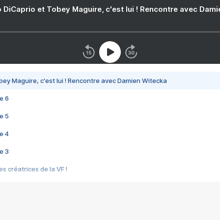
 DiCaprio et Tobey Maguire, c'est lui ! Rencontre avec Dam
bey Maguire, c'est lui ! Rencontre avec Damien Witecka
e 6
e 5
e 4
e 3
s créatrices de la VF !
e 2
e 1