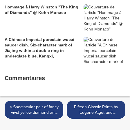
Hommage à Harry Winston "The King
of Diamonds" @ Kohn Monaco
A Chinese Imperial porcelain wucai
saucer dish. Six-character mark of
Jiajing within a double ring in
underglaze blue, Kangxi,
Commentaires
< Spectacular pair of fancy
Fifteen Classic Prints by
vivid yellow diamond and
Eugène Atget and
diamond pendent earrings
Weston/Modotti Mexico
Ensemble @ Sotheby's >