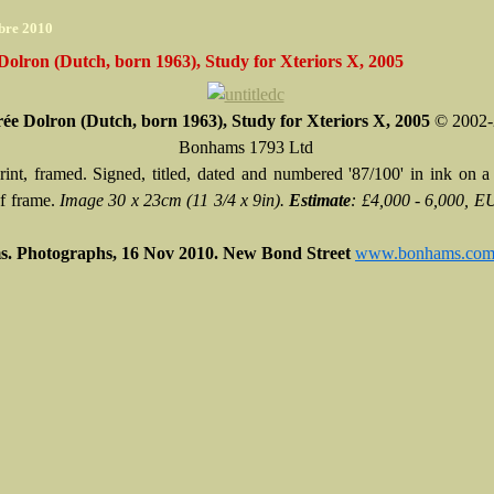
bre 2010
Dolron (Dutch, born 1963), Study for Xteriors X, 2005
rée Dolron (Dutch, born 1963), Study for Xteriors X, 2005
© 2002-
Bonhams 1793 Ltd
rint, framed. Signed, titled, dated and numbered '87/100' in ink on a
of frame.
Image 30 x 23cm (11 3/4 x 9in).
Estimate
: £4,000 - 6,000, E
. Photographs, 16 Nov 2010. New Bond Street
www.bonhams.co