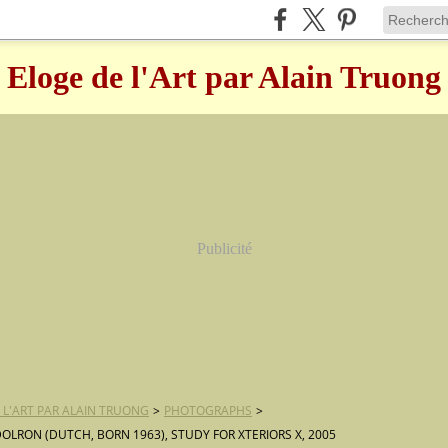
Eloge de l'Art par Alain Truong
Publicité
 L'ART PAR ALAIN TRUONG
>
PHOTOGRAPHS
>
DOLRON (DUTCH, BORN 1963), STUDY FOR XTERIORS X, 2005