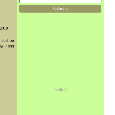
2010
 label on
UR 4,600
m
Publicité