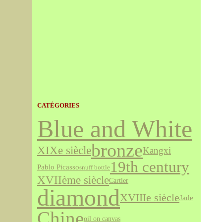
CATÉGORIES
Blue and White
bronze
XIXe siècle
Kangxi
19th century
Pablo Picasso
snuff bottle
XVIIème siècle
Cartier
diamond
XVIIIe siècle
Jade
Chine
oil on canvas