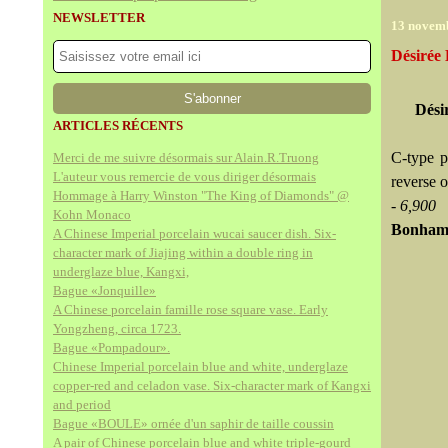
NEWSLETTER
13 novem
Désirée 
Dési
ARTICLES RÉCENTS
C-type p
Merci de me suivre désormais sur Alain.R.Truong
L'auteur vous remercie de vous diriger désormais
reverse 
Hommage à Harry Winston "The King of Diamonds" @
- 6,900
Kohn Monaco
Bonhams
A Chinese Imperial porcelain wucai saucer dish. Six-
character mark of Jiajing within a double ring in
underglaze blue, Kangxi,
Bague «Jonquille»
A Chinese porcelain famille rose square vase. Early
Yongzheng, circa 1723.
Bague «Pompadour».
Chinese Imperial porcelain blue and white, underglaze
copper-red and celadon vase. Six-character mark of Kangxi
and period
Bague «BOULE» ornée d'un saphir de taille coussin
A pair of Chinese porcelain blue and white triple-gourd