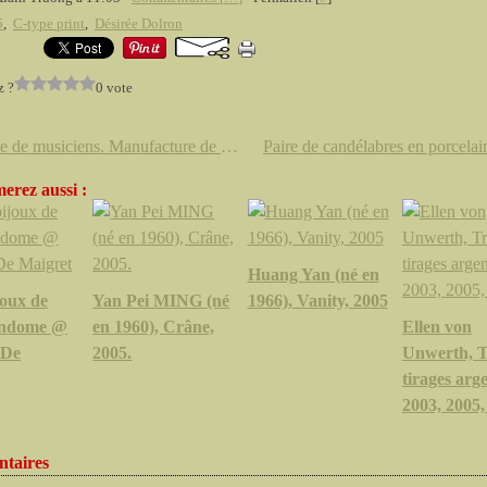
5
,
C-type print
,
Désirée Dolron
z ?
0 vote
Groupe de musiciens. Manufacture de Mennecy. Monture d'origine en bronze doré. Epoque Louis XV, vers 1760
erez aussi :
Huang Yan (né en
joux de
Yan Pei MING (né
1966), Vanity, 2005
endome @
en 1960), Crâne,
Ellen von
 De
2005.
Unwerth, T
tirages arg
2003, 2005,
taires