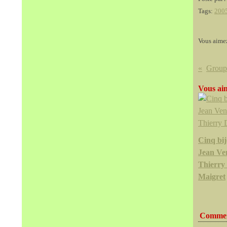
Tags:
200
Vous aime
Vous aim
Cinq bi
Jean V
Thierry
Maigret
Commen