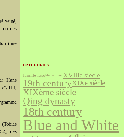
ré-veiné,
es ou des
iton (une
CATÉGORIES
XVIIIe siècle
famille rose
bleu et blanc
par Hans
19th century
XIXe siècle
 v°, 113,
XIXème siècle
Qing dynasty
olygramme
18th century
Blue and White
 (Tobias
52), des