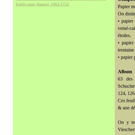
bottle vases, Kangxi, 1662-1722
Papier m
On disti
• papier
veiné-ca
étoiles.
• papier
trentaine
• papier 
Album
63 des 
Schuchma
124, 126
Ces feui
& une dé
On y tr
Viescher