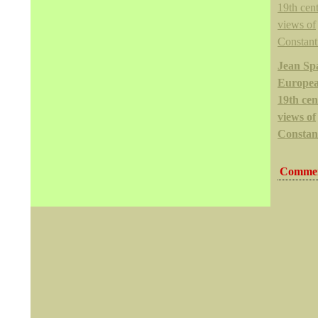
Jean Sp
Europea
19th ce
views of
Constan
Commen