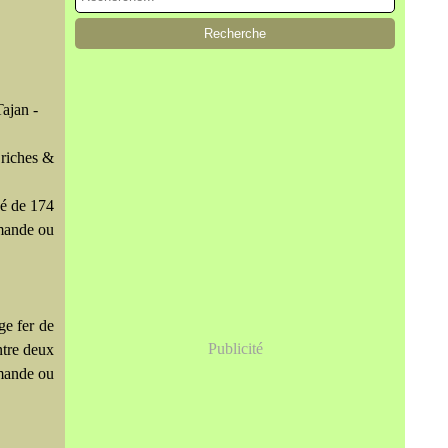
ajan -
 riches &
é de 174
emande ou
ge fer de
Publicité
ntre deux
emande ou