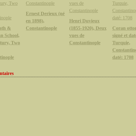
Ernest Derieux (né
en 1898),
Henri Duvieux
ath &
Constantinople
(1855-1920), Deux
Coran otto
n School,
vues de
signé et dat
ntury, Two
Constantinople
Turquie,
Constantin
tinople
daté: 1708
taires