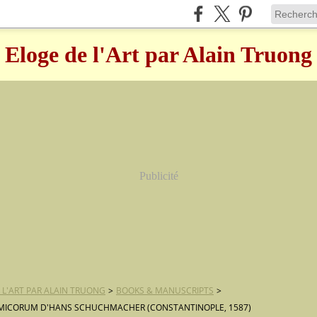
Eloge de l'Art par Alain Truong
Publicité
 L'ART PAR ALAIN TRUONG
>
BOOKS & MANUSCRIPTS
>
MICORUM D'HANS SCHUCHMACHER (CONSTANTINOPLE, 1587)