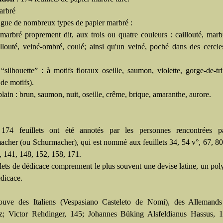
arbré
ngue de nombreux types de papier marbré :
 marbré proprement dit, aux trois ou quatre couleurs : caillouté, marb
illouté, veiné-ombré, coulé; ainsi qu'un veiné, poché dans des cercl
 “silhouette” : à motifs floraux oseille, saumon, violette, gorge-de-tr
 de motifs).
plain : brun, saumon, nuit, oseille, crême, brique, amaranthe, aurore.
174 feuillets ont été annotés par les personnes rencontrées 
cher (ou Schurmacher), qui est nommé aux feuillets 34, 54 v°, 67, 80
, 141, 148, 152, 158, 171.
llets de dédicace comprennent le plus souvent une devise latine, un p
dicace.
ouve des Italiens (Vespasiano Casteleto de Nomi), des Allemands
z; Victor Rehdinger, 145; Johannes Büking Alsfeldianus Hassus, 1