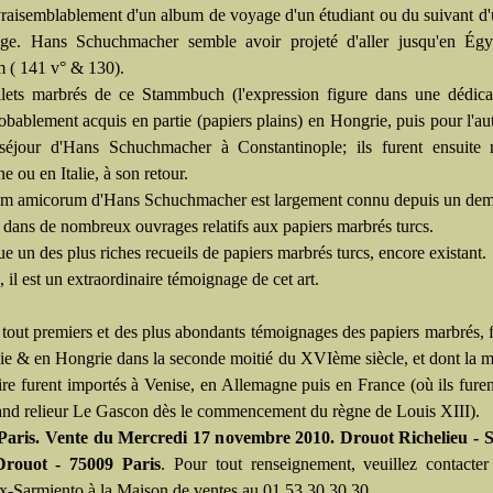
t vraisemblablement d'un album de voyage d'un étudiant ou du suivant d
ge. Hans Schuchmacher semble avoir projeté d'aller jusqu'en Égy
m ( 141 v° & 130).
llets marbrés de ce Stammbuch (l'expression figure dans une dédica
obablement acquis en partie (papiers plains) en Hongrie, puis pour l'aut
séjour d'Hans Schuchmacher à Constantinople; ils furent ensuite r
 ou en Italie, à son retour.
m amicorum d'Hans Schuchmacher est largement connu depuis un demi
té dans de nombreux ouvrages relatifs aux papiers marbrés turcs.
tue un des plus riches recueils de papiers marbrés turcs, encore existant.
e, il est un extraordinaire témoignage de cet art.
 tout premiers et des plus abondants témoignages des papiers marbrés, 
ie & en Hongrie dans la seconde moitié du XVIème siècle, et dont la m
ire furent importés à Venise, en Allemagne puis en France (où ils furent
rand relieur Le Gascon dès le commencement du règne de Louis XIII).
Paris. Vente du Mercredi 17 novembre 2010. Drouot Richelieu - Sa
Drouot - 75009 Paris
. Pour tout renseignement, veuillez contacte
-Sarmiento à la Maison de ventes au 01 53 30 30 30.