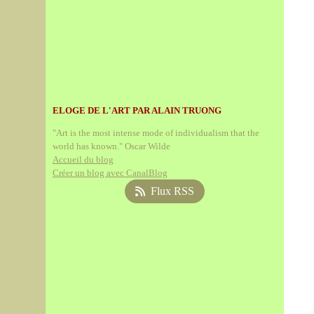
ELOGE DE L'ART PAR ALAIN TRUONG
"Art is the most intense mode of individualism that the
world has known." Oscar Wilde
Accueil du blog
Créer un blog avec CanalBlog
Flux RSS