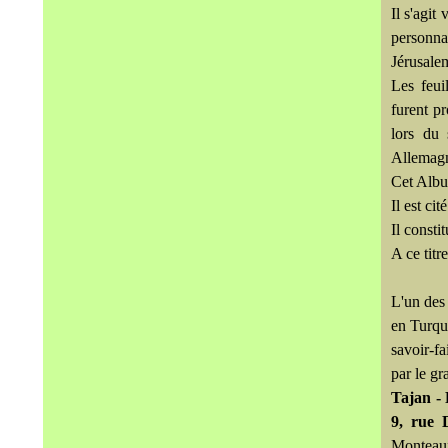
Il s'agi
personna
Jérusale
Les feui
furent pr
lors du 
Allemagne
Cet Albu
Il est ci
Il consti
A ce titr
L'un des
en Turqu
savoir-fa
par le g
Tajan - 
9, rue 
Monteaux