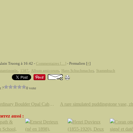
Alain Truong à 16:42 -
Commentaires [
…
]
- Permalien [
#
]
tantinople
,
1587
,
Album amicorum
,
Hans Schuchmacher
,
Stammbuch
z ?
0 vote
Extraordinary Boulder Opal Cabochon. Koroit, Queensland, Australia
erez aussi :