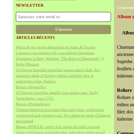
NEWSLETTER
13 novem
Album a
Album
ARTICLES RÉCENTS
Charmant
Merci de me suivre désormais sur Alain.R.Truong
L'auteur vous remercie de vous diriger désormais
ancienne
Hommage à Harry Winston "The King of Diamonds" @
Superbe 
Kohn Monaco
feuillets
A Chinese Imperial porcelain wucai saucer dish. Six-
character mark of Jiajing within a double ring in
italienne.
underglaze blue, Kangxi,
Bague «Jonquille»
Reliure
A Chinese porcelain famille rose square vase. Early
Reliure e
Yongzheng, circa 1723.
Bague «Pompadour».
milieu au
Chinese Imperial porcelain blue and white, underglaze
filet; do
copper-red and celadon vase. Six-character mark of Kangxi
italienne
and period
Bague «BOULE» ornée d'un saphir de taille coussin
A pair of Chinese porcelain blue and white triple-gourd
Composi