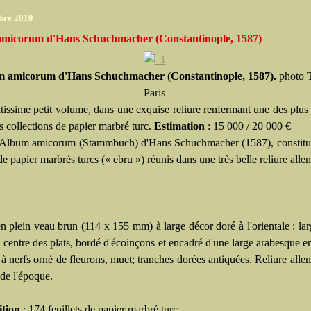
bre 2010
micorum d'Hans Schuchmacher (Constantinople, 1587)
 amicorum d'Hans Schuchmacher (Constantinople, 1587).
photo T
Paris
issime petit volume, dans une exquise reliure renfermant une des plus
s collections de papier marbré turc.
Estimation
: 15 000 / 20 000 €
Album amicorum (Stammbuch) d'Hans Schuchmacher (1587), constitu
 de papier marbrés turcs (« ebru ») réunis dans une très belle reliure all
n plein veau brun (114 x 155 mm) à large décor doré à l'orientale : lar
 centre des plats, bordé d'écoinçons et encadré d'une large arabesque e
s à nerfs orné de fleurons, muet; tranches dorées antiquées. Reliure all
 de l'époque.
tion
: 174 feuillets de papier marbré turc.