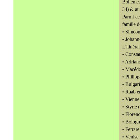
Bohèmes 
34) & aut
Parmi ce
famille 
• Siméon
• Johann
L'itinér
• Consta
• Adrian
• Macédo
• Philipp
• Bulgar
• Raab e
• Vienne
• Styrie
• Floren
• Bologn
• Ferrar
• Venise