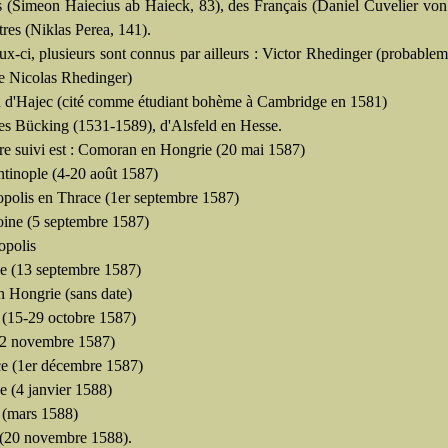
(Simeon Haiecius ab Haieck, 83), des Français (Daniel Cuvelier von
res (Niklas Perea, 141).
ux-ci, plusieurs sont connus par ailleurs : Victor Rhedinger (probablem
de Nicolas Rhedinger)
 d'Hajec (cité comme étudiant bohème à Cambridge en 1581)
es Bücking (1531-1589), d'Alsfeld en Hesse.
aire suivi est : Comoran en Hongrie (20 mai 1587)
ntinople (4-20 août 1587)
opolis en Thrace (1er septembre 1587)
ine (5 septembre 1587)
opolis
ie (13 septembre 1587)
n Hongrie (sans date)
 (15-29 octobre 1587)
 (2 novembre 1587)
ce (1er décembre 1587)
e (4 janvier 1588)
e (mars 1588)
 (20 novembre 1588).