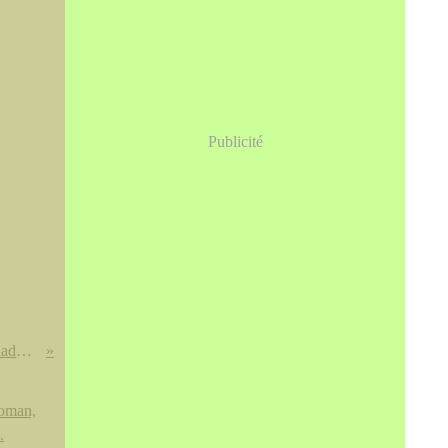
Publicité
A rare simulated puddingstone vase, zhadou. Gilt Qianlong seal mark and of the period