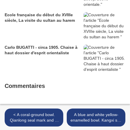
Ecole française du début du XVIIIe
siècle, La visite du sultan au harem
Carlo BUGATTI - circa 1905. Chaise à
haut dossier d'esprit orientaliste
Commentaires
< A coral-ground bowl.
A blue and white yellow-
Qianlong seal mark and of
enamelled bowl. Kangxi six-
the period
character mark and of the