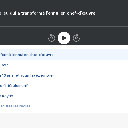
e jeu qui a transformé l’ennui en chef-d’œuvre
nsformé l’ennui en chef-d’œuvre
 DayZ
 a 13 ans (et vous l'avez ignoré)
e (littéralement)
im Rayan
 toutes les règles
s les jeux vidéo
us choquant de Rockstar ? - Le scandale BULLY