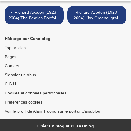
< Richard Avedon (1923-
Richard Avedon (1923-
2004),The Beatles Portfolio,
2004), Jay Greene, grain
London, England, 8-11-67
thresher, Burley, Idaho, 8-
19-83 >
Hébergé par Canalblog
Top articles
Pages
Contact
Signaler un abus
C.G.U.
Cookies et données personnelles
Préférences cookies
Voir le profil de Alain Truong sur le portail Canalblog
Créer un blog sur Canalblog