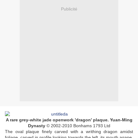
Publicité
A rare grey-white jade openwork 'dragon' plaque. Yuan-Ming
Dynasty
© 2002-2010 Bonhams 1793 Ltd
The oval plaque finely carved with a writhing dragon amidst
foliage, carved in profile looking towards the left, its mouth agape,