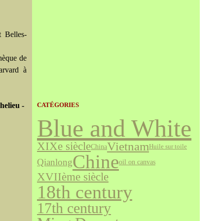
 Belles-
thèque de
arvard à
elieu -
CATÉGORIES
Blue and White
Vietnam
XIXe siècle
China
Huile sur toile
Chine
Qianlong
oil on canvas
XVIIème siècle
18th century
17th century