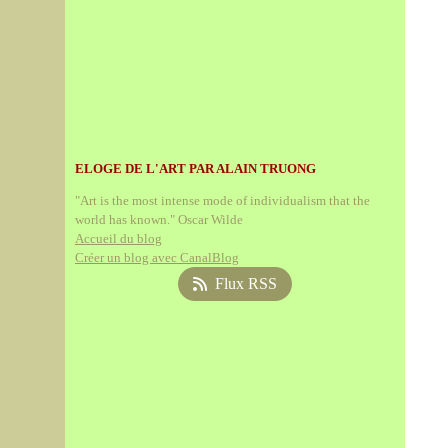
ELOGE DE L'ART PAR ALAIN TRUONG
"Art is the most intense mode of individualism that the
world has known." Oscar Wilde
Accueil du blog
Créer un blog avec CanalBlog
Flux RSS