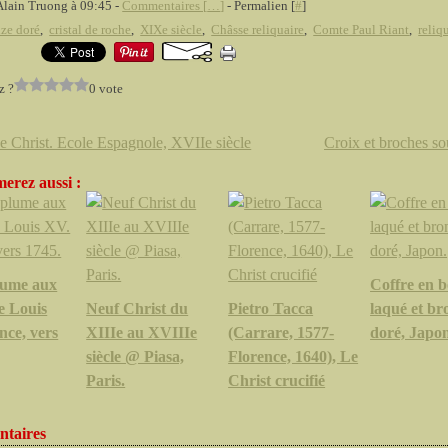
Alain Truong à 09:45 -
Commentaires [
…
]
- Permalien [
#
]
ze doré
,
cristal de roche
,
XIXe siècle
,
Châsse reliquaire
,
Comte Paul Riant
,
reliq
z ?
0 vote
e Christ. Ecole Espagnole, XVIIe siècle
Croix et broches so
erez aussi :
plume aux
Coffre en b
e Louis
Neuf Christ du
Pietro Tacca
laqué et br
nce, vers
XIIIe au XVIIIe
(Carrare, 1577-
doré, Japon
siècle @ Piasa,
Florence, 1640), Le
Paris.
Christ crucifié
taires