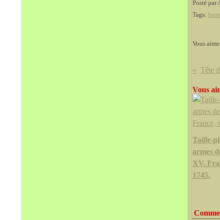
Posté par 
Tags:
bron
Vous aime
Tête d
Vous aim
Taille-
armes d
XV. Fra
1745.
Commen