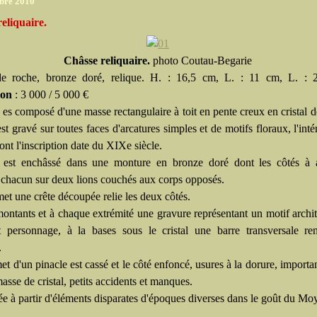
bre 2010
eliquaire.
Châsse reliquaire.
photo Coutau-Begarie
 de roche, bronze doré, relique. H. : 16,5 cm, L. : 11 cm, L. : 
ion
: 3 000 / 5 000 €
 es composé d'une masse rectangulaire à toit en pente creux en cristal d
est gravé sur toutes faces d'arcatures simples et de motifs floraux, l'int
ont l'inscription date du XIXe siècle.
 est enchâssé dans une monture en bronze doré dont les côtés à a
 chacun sur deux lions couchés aux corps opposés.
t une crête découpée relie les deux côtés.
montants et à chaque extrémité une gravure représentant un motif archit
 personnage, à la bases sous le cristal une barre transversale ren
.
t d'un pinacle est cassé et le côté enfoncé, usures à la dorure, importa
asse de cristal, petits accidents et manques.
 à partir d'éléments disparates d'époques diverses dans le goût du M