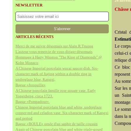
26 novem
NEWSLETTER
Châsse r
Cristal
ARTICLES RÉCENTS
Estimat
Le corps
Merci de me suivre désormais sur Alain.R.Truong
L'auteur vous remercie de vous diriger désormais
celui-ci 
Hommage à Harry Winston "The King of Diamonds" @
relique d
Kohn Monaco
Ce bloc
A Chinese Imperial porcelain wucai saucer dish. Six-
character mark of Jiajing within a double ring in
reposent
underglaze blue, Kangxi,
Au somme
Bague «Jonquille»
Sur les 
A Chinese porcelain famille rose square vase. Early
un Saint
Yongzheng, circa 1723.
Bague «Pompadour».
montage
Chinese Imperial porcelain blue and white, underglaze
Le somme
copper-red and celadon vase. Six-character mark of Kangxi
dans la m
and period
Composée
Bague «BOULE» ornée d'un saphir de taille coussin
A pair of Chinese porcelain blue and white triple-gourd