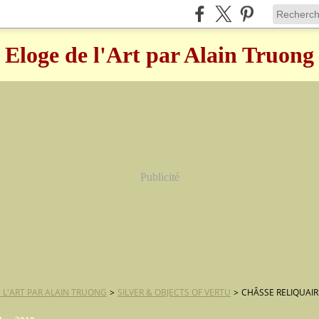
Eloge de l'Art par Alain Truong
Publicité
 L'ART PAR ALAIN TRUONG
>
SILVER & OBJECTS OF VERTU
>
CHÂSSE RELIQUAIR