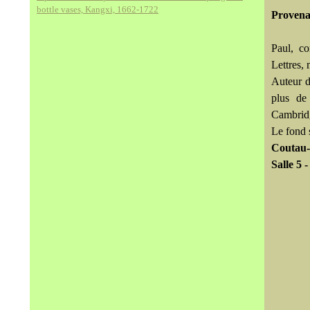
bottle vases, Kangxi, 1662-1722
Proven
Paul, c
Lettres,
Auteur d
plus de
Cambridg
Le fond s
Coutau-
Salle 5 