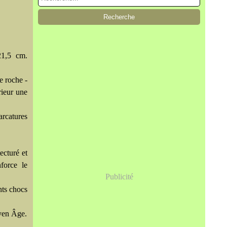
21,5 cm.
e roche -
érieur une
rcatures
ecturé et
force le
Publicité
nts chocs
oyen Âge.