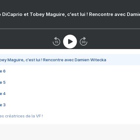
 DiCaprio et Tobey Maguire, c'est lui ! Rencontre avec Dam
bey Maguire, c'est lui ! Rencontre avec Damien Witecka
e 6
e 5
e 4
e 3
s créatrices de la VF !
e 2
e 1