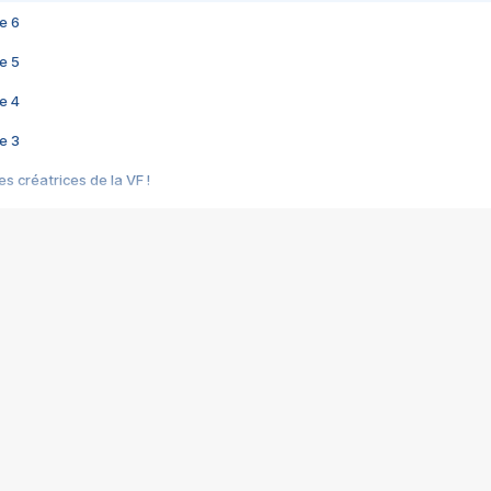
e 6
e 5
e 4
e 3
s créatrices de la VF !
e 2
e 1
e Mektoub My Love arrive enfin ! Rencontre avec Shaïn Boumedine et Sal
i : après Toni en famille
elle réalise le bouleversant Dites lui que je l'aime
ais ! Rencontre autour de Vie privée de Rebecca Zlotowski
 de Marguerite, Grave... Rencontre avec Ella Rumpf