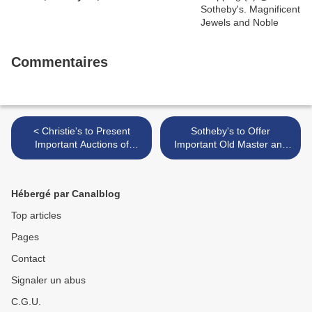
Commentaires
< Christie's to Present
Sotheby's to Offer
Important Auctions of
Important Old Master and
Antiquities and Ancient
19th Century Paintings
Jewelry in December
From the Collection of J. E.
Safra >
Hébergé par Canalblog
Top articles
Pages
Contact
Signaler un abus
C.G.U.