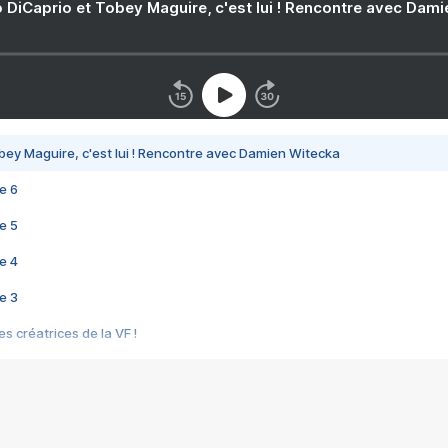
 DiCaprio et Tobey Maguire, c'est lui ! Rencontre avec Dam
bey Maguire, c'est lui ! Rencontre avec Damien Witecka
e 6
e 5
e 4
e 3
s créatrices de la VF !
e 2
e 1
e Mektoub My Love arrive enfin ! Rencontre avec Shaïn Boumedine et Sal