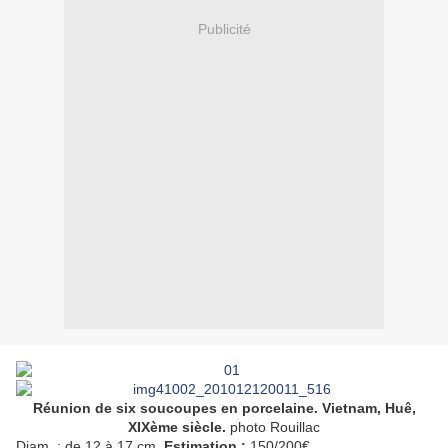
Publicité
Réunion de six soucoupes en porcelaine.
Vietnam
, Huê,
XIXème siècle.
photo Rouillac
Diam. : de 12 à 17 cm.
Estimation :
150/200€