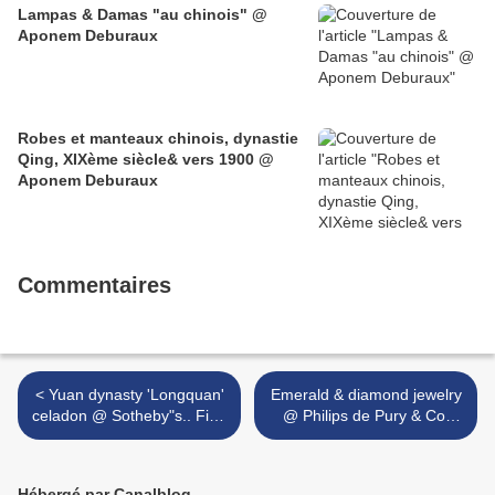
Lampas & Damas "au chinois" @
Aponem Deburaux
Robes et manteaux chinois, dynastie
Qing, XIXème siècle& vers 1900 @
Aponem Deburaux
Commentaires
< Yuan dynasty 'Longquan'
Emerald & diamond jewelry
celadon @ Sotheby"s.. Fine
@ Philips de Pury & Co,
Chinese Ceramics and
Jewels, 8 december 2010 >
Works of Art, 10 Nov 10,
London
Hébergé par Canalblog