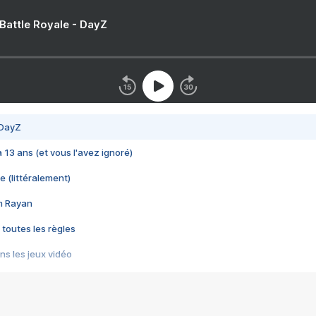
 Battle Royale - DayZ
 DayZ
 a 13 ans (et vous l'avez ignoré)
e (littéralement)
im Rayan
 toutes les règles
s les jeux vidéo
us choquant de Rockstar ? - Le scandale BULLY
e plus moche de Steam