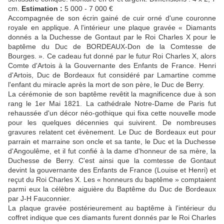
cm.
Estimation :
5 000 - 7 000 €
Accompagnée de son écrin gainé de cuir orné d'une couronne
royale en applique. A l'intérieur une plaque gravée « Diamants
donnés a la Duchesse de Gontaut par le Roi Charles X pour le
baptême du Duc de BORDEAUX-Don de la Comtesse de
Bourges. ». Ce cadeau fut donné par le futur Roi Charles X, alors
Comte d'Artois à la Gouvernante des Enfants de France. Henri
d'Artois, Duc de Bordeaux fut considéré par Lamartine comme
l'enfant du miracle après la mort de son père, le Duc de Berry.
La cérémonie de son baptême revêtit la magnificence due à son
rang le 1er Mai 1821. La cathédrale Notre-Dame de Paris fut
rehaussée d'un décor néo-gothique qui fixa cette nouvelle mode
pour les quelques décennies qui suivirent. De nombreuses
gravures relatent cet évènement. Le Duc de Bordeaux eut pour
parrain et marraine son oncle et sa tante, le Duc et la Duchesse
d'Angoulême, et il fut confié à la dame d'honneur de sa mère, la
Duchesse de Berry. C'est ainsi que la comtesse de Gontaut
devint la gouvernante des Enfants de France (Louise et Henri) et
reçut du Roi Charles X. Les « honneurs du baptême » comptaient
parmi eux la célèbre aiguière du Baptême du Duc de Bordeaux
par J-H Fauconnier.
La plaque gravée postérieurement au baptême à l'intérieur du
coffret indique que ces diamants furent donnés par le Roi Charles