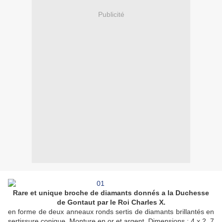
Publicité
Rare et unique broche de diamants donnés a la Duchesse
de Gontaut
par le Roi Charles
X.
en forme de deux anneaux ronds sertis de diamants brillantés en
sertissure conique. Monture en or et argent. Dimensions : 4 x 2, 7