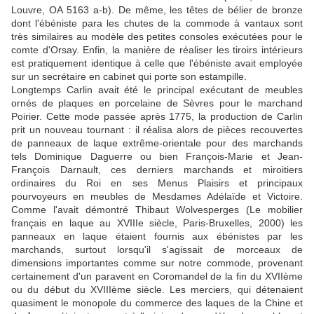
Louvre, OA 5163 a-b). De même, les têtes de bélier de bronze
dont l'ébéniste para les chutes de la commode à vantaux sont
très similaires au modèle des petites consoles exécutées pour le
comte d'Orsay. Enfin, la manière de réaliser les tiroirs intérieurs
est pratiquement identique à celle que l'ébéniste avait employée
sur un secrétaire en cabinet qui porte son estampille.
Longtemps Carlin avait été le principal exécutant de meubles
ornés de plaques en porcelaine de Sèvres pour le marchand
Poirier. Cette mode passée après 1775, la production de Carlin
prit un nouveau tournant : il réalisa alors de pièces recouvertes
de panneaux de laque extrême-orientale pour des marchands
tels Dominique Daguerre ou bien François-Marie et Jean-
François Darnault, ces derniers marchands et miroitiers
ordinaires du Roi en ses Menus Plaisirs et principaux
pourvoyeurs en meubles de Mesdames Adélaïde et Victoire.
Comme l'avait démontré Thibaut Wolvesperges (Le mobilier
français en laque au XVIIIe siècle, Paris-Bruxelles, 2000) les
panneaux en laque étaient fournis aux ébénistes par les
marchands, surtout lorsqu'il s'agissait de morceaux de
dimensions importantes comme sur notre commode, provenant
certainement d'un paravent en Coromandel de la fin du XVIIème
ou du début du XVIIIème siècle. Les merciers, qui détenaient
quasiment le monopole du commerce des laques de la Chine et