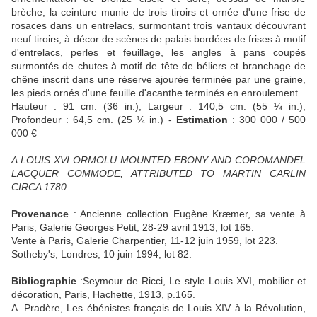
brèche, la ceinture munie de trois tiroirs et ornée d'une frise de
rosaces dans un entrelacs, surmontant trois vantaux découvrant
neuf tiroirs, à décor de scènes de palais bordées de frises à motif
d'entrelacs, perles et feuillage, les angles à pans coupés
surmontés de chutes à motif de tête de béliers et branchage de
chêne inscrit dans une réserve ajourée terminée par une graine,
les pieds ornés d'une feuille d'acanthe terminés en enroulement
Hauteur : 91 cm. (36 in.); Largeur : 140,5 cm. (55 ¼ in.);
Profondeur : 64,5 cm. (25 ¼ in.) -
Estimation
: 300 000 / 500
000 €
A LOUIS XVI ORMOLU MOUNTED EBONY AND COROMANDEL
LACQUER COMMODE, ATTRIBUTED TO MARTIN CARLIN
CIRCA 1780
Provenance
: Ancienne collection Eugène Kræmer, sa vente à
Paris, Galerie Georges Petit, 28-29 avril 1913, lot 165.
Vente à Paris, Galerie Charpentier, 11-12 juin 1959, lot 223.
Sotheby's, Londres, 10 juin 1994, lot 82.
Bibliographie
:Seymour de Ricci, Le style Louis XVI, mobilier et
décoration, Paris, Hachette, 1913, p.165.
A. Pradère, Les ébénistes français de Louis XIV à la Révolution,