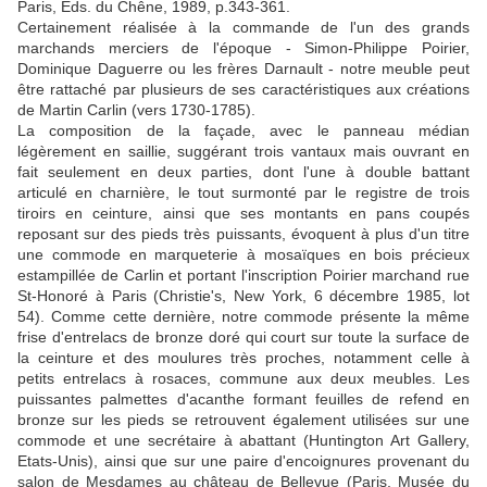
Paris, Eds. du Chêne, 1989, p.343-361.
Certainement réalisée à la commande de l'un des grands
marchands merciers de l'époque - Simon-Philippe Poirier,
Dominique Daguerre ou les frères Darnault - notre meuble peut
être rattaché par plusieurs de ses caractéristiques aux créations
de Martin Carlin (vers 1730-1785).
La composition de la façade, avec le panneau médian
légèrement en saillie, suggérant trois vantaux mais ouvrant en
fait seulement en deux parties, dont l'une à double battant
articulé en charnière, le tout surmonté par le registre de trois
tiroirs en ceinture, ainsi que ses montants en pans coupés
reposant sur des pieds très puissants, évoquent à plus d'un titre
une commode en marqueterie à mosaïques en bois précieux
estampillée de Carlin et portant l'inscription Poirier marchand rue
St-Honoré à Paris (Christie's, New York, 6 décembre 1985, lot
54). Comme cette dernière, notre commode présente la même
frise d'entrelacs de bronze doré qui court sur toute la surface de
la ceinture et des moulures très proches, notamment celle à
petits entrelacs à rosaces, commune aux deux meubles. Les
puissantes palmettes d'acanthe formant feuilles de refend en
bronze sur les pieds se retrouvent également utilisées sur une
commode et une secrétaire à abattant (Huntington Art Gallery,
Etats-Unis), ainsi que sur une paire d'encoignures provenant du
salon de Mesdames au château de Bellevue (Paris, Musée du