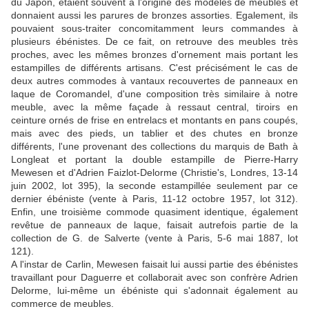
du Japon, étaient souvent à l'origine des modèles de meubles et
donnaient aussi les parures de bronzes assorties. Egalement, ils
pouvaient sous-traiter concomitamment leurs commandes à
plusieurs ébénistes. De ce fait, on retrouve des meubles très
proches, avec les mêmes bronzes d'ornement mais portant les
estampilles de différents artisans. C'est précisément le cas de
deux autres commodes à vantaux recouvertes de panneaux en
laque de Coromandel, d'une composition très similaire à notre
meuble, avec la même façade à ressaut central, tiroirs en
ceinture ornés de frise en entrelacs et montants en pans coupés,
mais avec des pieds, un tablier et des chutes en bronze
différents, l'une provenant des collections du marquis de Bath à
Longleat et portant la double estampille de Pierre-Harry
Mewesen et d'Adrien Faizlot-Delorme (Christie's, Londres, 13-14
juin 2002, lot 395), la seconde estampillée seulement par ce
dernier ébéniste (vente à Paris, 11-12 octobre 1957, lot 312).
Enfin, une troisième commode quasiment identique, également
revêtue de panneaux de laque, faisait autrefois partie de la
collection de G. de Salverte (vente à Paris, 5-6 mai 1887, lot
121).
A l'instar de Carlin, Mewesen faisait lui aussi partie des ébénistes
travaillant pour Daguerre et collaborait avec son confrère Adrien
Delorme, lui-même un ébéniste qui s'adonnait également au
commerce de meubles.