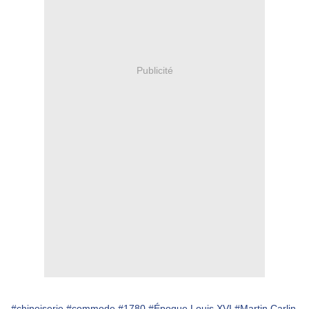
Publicité
#chinoiserie
#commode
#1780
#Époque Louis XVI
#Martin Carlin