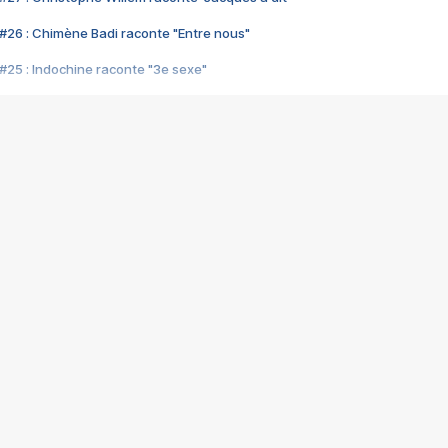
#26 : Chimène Badi raconte "Entre nous"
#25 : Indochine raconte "3e sexe"
#24 : Zaho raconte "C'est chelou"
#23 : Patrick Bruel raconte "Au café des délices"
#22 : Kyo raconte "Le chemin"
#21 : Nolwenn Leroy raconte "Cassé"
#20 : Patrick Hernandez raconte "Born to be alive"
#19 : Lorie raconte "Près de moi"
#18 : Michael Jones raconte "A nos actes manqués" (avec Jean-Jacque
#17 : Khaled raconte "Aïcha"
#16 : Corneille raconte "Parce qu'on vient de loin"
#15 : Indochine raconte "L'aventurier"