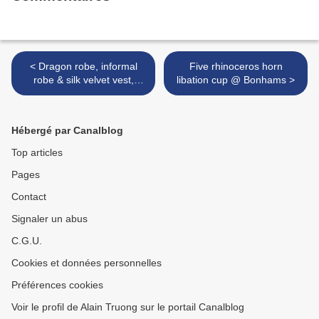
< Dragon robe, informal
Five rhinoceros horn
robe & silk velvet vest,
libation cup @ Bonhams >
Qianlong Period, Qing
Dynasty & 19th century
Hébergé par Canalblog
Top articles
Pages
Contact
Signaler un abus
C.G.U.
Cookies et données personnelles
Préférences cookies
Voir le profil de Alain Truong sur le portail Canalblog