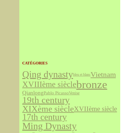
CATÉGORIES
Qing dynasty
Vietnam
bleu et blanc
bronze
XVIIIème siècle
Qianlong
Pablo Picasso
Venise
19th century
XIXème siècle
XVIIème siècle
17th century
Ming Dynasty