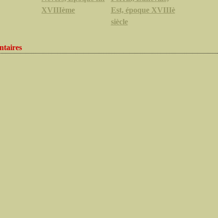
XVIIIème
Est, époque XVIIIè
siècle
taires