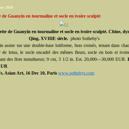
bre 2010
e de Guanyin en tourmaline et socle en ivoire sculpté
ette de Guanyin en tourmaline et socle en ivoire sculpté. Chine, dy
Qing, XVIII
E
siècle.
photo Sotheby's
in assise sur une double-base lotiforme, bras croisés, tenant dans ch
r de lotus, le socle encadré des mêmes fleurs, socle en bois et ivoir
tant des flots tumultueux; 9 cm, 3 1/2 in. Est. 20,000—30,000 EUR.
 EUR
s. Asian Art, 16 Dec 10, Paris
www.sothebys.com