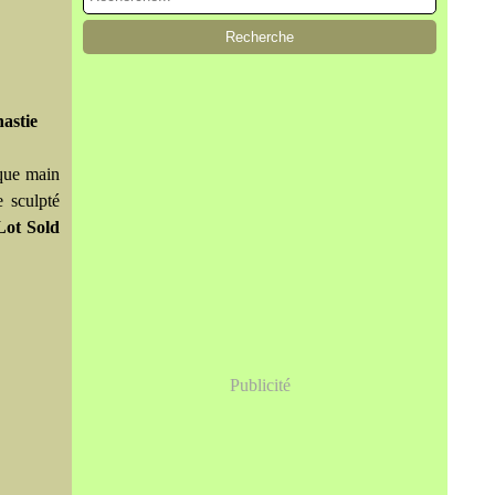
nastie
aque main
e sculpté
Lot Sold
Publicité