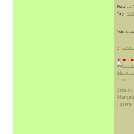
Posté par 
Tags:
XVII
Vous aime
Vous aim
Sceau ci
Marquis
Fayette