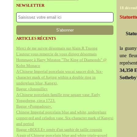
NEWSLETTER
18 décem
Statuett
Statu
ARTICLES RÉCENTS
la guany
Merci de me suivre désormais sur Alain.R.Truong
L'auteur vous remercie de vous diriger désormais
une fleu
Hommage à Harry Winston "The King of Diamonds" @
représen
Kohn Monaco
34,350
A Chinese Imperial porcelain wucai saucer dish. Six-
character mark of Jiajing within a double ring in
Sotheby'
underglaze blue, Kangxi,
Bague «Jonquille»
A Chinese porcelain famille rose square vase. Early
Yongzheng, circa 1723.
Bague «Pompadour».
Chinese Imperial porcelain blue and white, underglaze
copper-red and celadon vase. Six-character mark of Kangxi
and period
Bague «BOULE» ornée d'un saphir de taille coussin
A pair of Chinese porcelain blue and white triple-gourd