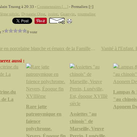
Alain Truong à 20:33 -
Commentaires [
…
]
- Permalien [
#
]
Ième siècle
,
Dynastie Qing
,
ivoire
,
Guanyin
,
tourmaline
z ?
0 vote
Assiette en porcelaine blanche et émaux de la Famille rose. Marque à six caractères Yongzheng en bleu sous couverte
erez aussi :
trine.du
Lampas &
 de La
"au chinoi
Rare jatte
Aponem D
patronymique en
Assiettes "au
faïence
chinois" de
polychrome.
Marseille, Veuve
Nevers, Époque fin
Perrin, Lunéville,