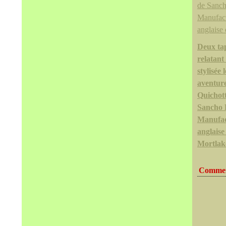
Deux tap
relatant
stylisée l
aventur
Quichott
Sancho 
Manufac
anglaise
Mortlak
Commen