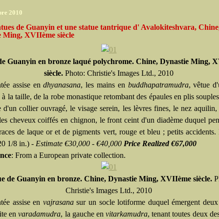
bre 2010
tues de Guanyin et une statue tantrique d' Avalokiteshvara, Chine
e Ming, XVIIème siècle
de Guanyin en bronze laqué polychrome. Chine, Dynastie Ming, 
siècle.
Photo: Christie's Images Ltd., 2010
tée assise en
dhyanasana
, les mains en
buddhapatramudra
, vêtue d
 à la taille, de la robe monastique retombant des épaules en plis souples,
 d'un collier ouvragé, le visage serein, les lèvres fines, le nez aquilin,
 les cheveux coiffés en chignon, le front ceint d'un diadème duquel pe
races de laque or et de pigments vert, rouge et bleu ; petits accidents.
0 1/8 in.) -
Estimate €30,000 - €40,000
Price Realized €67,000
nce
: From a European private collection.
ue de Guanyin en bronze. Chine, Dynastie Ming, XVIIème siècle.
P
Christie's Images Ltd., 2010
tée assise en
vajrasana
sur un socle lotiforme duquel émergent deux 
ite en
varadamudra
, la gauche en
vitarkamudra
, tenant toutes deux des