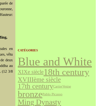
 parée de
couronne,
 Hauteur:
Ming,
pales en
CATÉGORIES
ues, vêtu
Blue and White
é de deux
ouddha au
18th century
XIXe siècle
. (12 3/8
XVIIIème siècle
17th century
Cartier
Venise
bronze
Pablo Picasso
Ming Dynasty