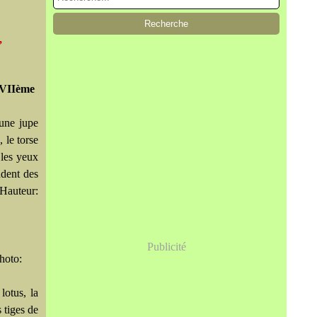
,
XVIIème
'une jupe
 le torse
 les yeux
ndent des
 Hauteur:
Publicité
hoto:
lotus, la
 tiges de