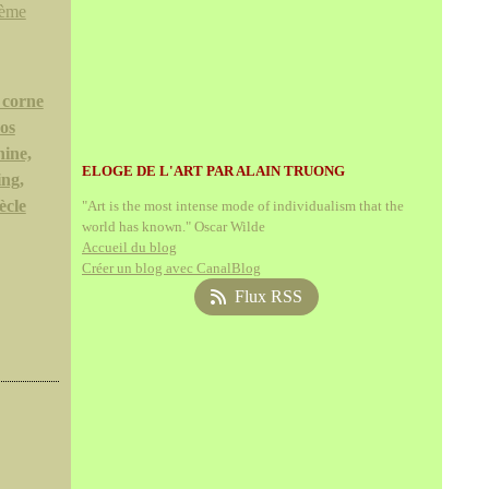
n corne
os
hine,
ELOGE DE L'ART PAR ALAIN TRUONG
ing,
ècle
"Art is the most intense mode of individualism that the
world has known." Oscar Wilde
Accueil du blog
Créer un blog avec CanalBlog
Flux RSS