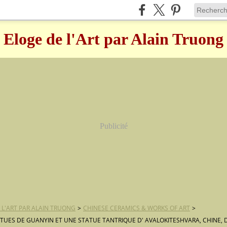
Eloge de l'Art par Alain Truong
Publicité
 L'ART PAR ALAIN TRUONG
>
CHINESE CERAMICS & WORKS OF ART
>
TUES DE GUANYIN ET UNE STATUE TANTRIQUE D' AVALOKITESHVARA, CHINE, D