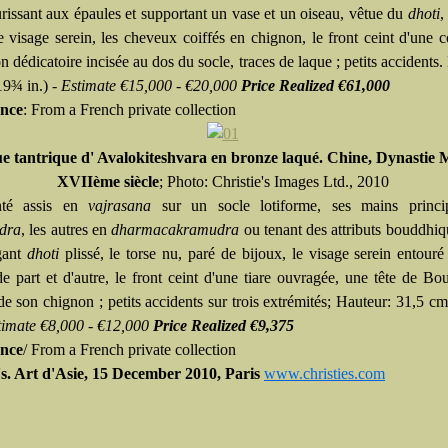
urissant aux épaules et supportant un vase et un oiseau, vêtue du
dhoti
,
le visage serein, les cheveux coiffés en chignon, le front ceint d'une 
on dédicatoire incisée au dos du socle, traces de laque ; petits accidents.
19¾ in.) -
Estimate €15,000 - €20,000
Price Realized €61,000
nce
: From a French private collection
ue tantrique d' Avalokiteshvara
en bronze laqué.
Chine, Dynastie 
XVIIème siècle
; Photo: Christie's Images Ltd., 2010
nté assis en
vajrasana
sur un socle lotiforme, ses mains princi
dra
, les autres en
dharmacakramudra
ou tenant des attributs bouddhiq
gant
dhoti
plissé, le torse nu, paré de bijoux, le visage serein entour
de part et d'autre, le front ceint d'une tiare ouvragée, une tête de B
e son chignon ; petits accidents sur trois extrémités; Hauteur: 31,5 cm
timate €8,000 - €12,000
Price Realized €9,375
nce
/ From a French private collection
's. Art d'Asie, 15 December 2010, Paris
www.christies.com