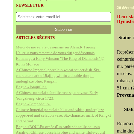
NEWSLETTER
20 décem
Deux sta
Dynasti
Statue 
ARTICLES RÉCENTS
Merci de me suivre désormais sur Alain.R.Truong
Représen
L'auteur vous remercie de vous diriger désormais
Hommage à Harry Winston "The King of Diamonds" @
ceinturée
Kohn Monaco
nu, parée
A Chinese Imperial porcelain wucai saucer dish. Six-
mi-clos,
character mark of Jiajing within a double ring in
rubans, t
underglaze blue, Kangxi,
Bague «Jonquille»
51 cm. (2
A Chinese porcelain famille rose square vase. Early
Provena
Yongzheng, circa 1723.
Bague «Pompadour».
Stat
Chinese Imperial porcelain blue and white, underglaze
copper-red and celadon vase. Six-character mark of Kangxi
and period
Représen
Bague «BOULE» ornée d'un saphir de taille coussin
main dro
A pair of Chinese porcelain blue and white triple-gourd