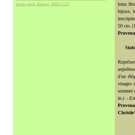
lotus fle
bottle vases, Kangxi, 1662-1722
bijoux, 
inscripti
50 cm. (
Provena
Stat
Représe
anjalimu
d'un élé
visages 
sommet d
in.) -
Es
Provena
Christie