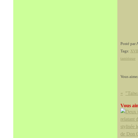
Posté par 
Tags:
XVII
tantrique
Vous aime
Vous aim