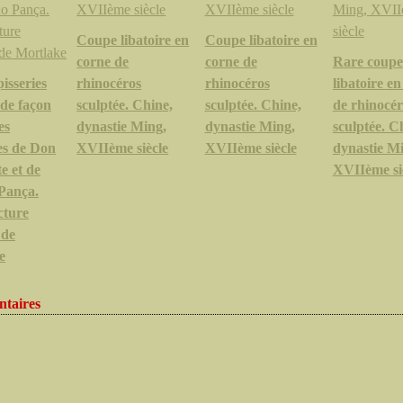
Coupe libatoire en
Coupe libatoire en
corne de
corne de
Rare coupe
isseries
rhinocéros
rhinocéros
libatoire e
 de façon
sculptée. Chine,
sculptée. Chine,
de rhinocér
es
dynastie Ming,
dynastie Ming,
sculptée. C
es de Don
XVIIème siècle
XVIIème siècle
dynastie M
e et de
XVIIème si
Pança.
ture
 de
e
taires