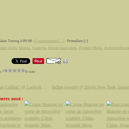
Alain Truong à 09:08 -
Commentaires [
…
]
- Permalien [
#
]
ème siècle
,
bronze
,
Guanyin
,
bronze laqué doré
,
dynastie Ming
,
Avalokiteshvar
z ?
0 vote
"Taiwan Calling" @ Ludwig Museum and Műcsarnok
erez aussi :