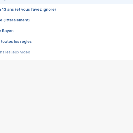
 a 13 ans (et vous l'avez ignoré)
e (littéralement)
im Rayan
 toutes les règles
s les jeux vidéo
us choquant de Rockstar ? - Le scandale BULLY
e plus moche de Steam
du RÊVE tourne au CAUCHEMAR
pendant 8 heures
it… à tort
umiliés par un jeu vidéo
ire - Final Fantasy 8