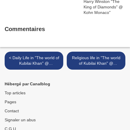
Commentaires
< Daily Life in "The world of
Religious life in "The world
Kubilai Khan" @
of Kubilai Khan" @
Metropolitan Museum, New
Metropolitan Museum New
York
York >
Hébergé par Canalblog
Top articles
Pages
Contact
Signaler un abus
C.G.U.