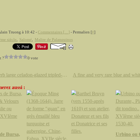
Alain Truong à 10:42 -
Commentaires [
…
]
- Permalien [
#
]
me siècle
,
Salomé
,
Maître de Palanquinos
z ?
0 vote
A superb large celadon-glazed tripled-neck moonflask. Yongzheng six-character sealmark and of the period (1723-1735).
erez aussi :
de Bursa,
Urbino ou 