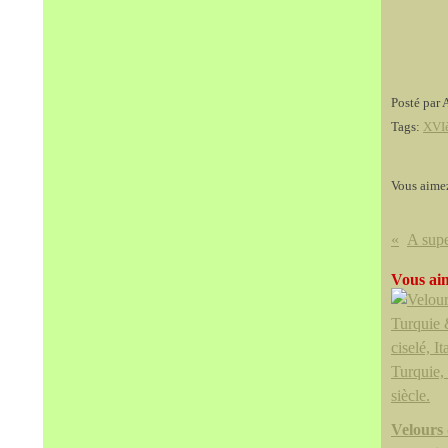
Posté par 
Tags:
XVIè
Vous aime
Vous aim
Velours 