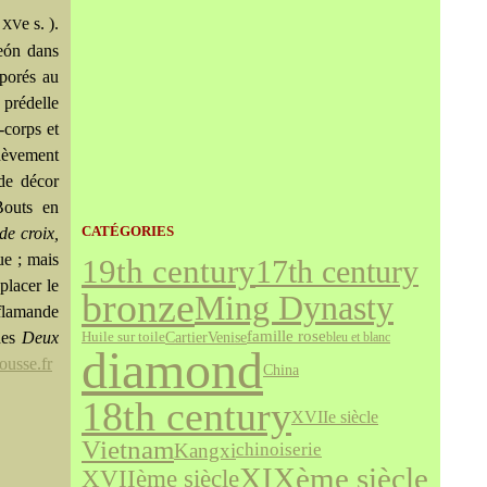
u
e
s. ).
XV
eón dans
rporés au
 prédelle
-corps et
chèvement
 de décor
 Bouts en
CATÉGORIES
de croix,
ue ; mais
19th century
17th century
placer le
bronze
Ming Dynasty
 flamande
famille rose
Cartier
Venise
 des
Deux
Huile sur toile
bleu et blanc
diamond
usse.fr
China
18th century
XVIIe siècle
Vietnam
Kangxi
chinoiserie
XIXème siècle
XVIIème siècle