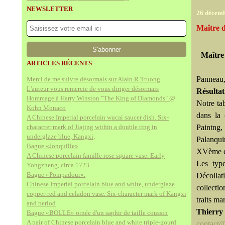
NEWSLETTER
26 décem
Maître d
Maître 
ARTICLES RÉCENTS
Panneau,
Merci de me suivre désormais sur Alain.R.Truong
L'auteur vous remercie de vous diriger désormais
Résultat
Hommage à Harry Winston "The King of Diamonds" @
Notre ta
Kohn Monaco
dans la 
A Chinese Imperial porcelain wucai saucer dish. Six-
character mark of Jiajing within a double ring in
Paintng,
underglaze blue, Kangxi,
Palanqui
Bague «Jonquille»
XVème et
A Chinese porcelain famille rose square vase. Early
Les type
Yongzheng, circa 1723.
Bague «Pompadour».
Décollat
Chinese Imperial porcelain blue and white, underglaze
collectio
copper-red and celadon vase. Six-character mark of Kangxi
traits ma
and period
Thierry
Bague «BOULE» ornée d'un saphir de taille coussin
A pair of Chinese porcelain blue and white triple-gourd
contact@