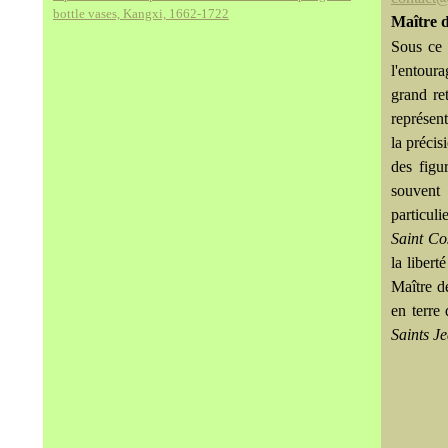
bottle vases, Kangxi, 1662-1722
Maître 
Sous ce 
l'entour
grand re
représen
la précis
des figu
souvent 
particuli
Saint C
la libert
Maître d
en terre
Saints J