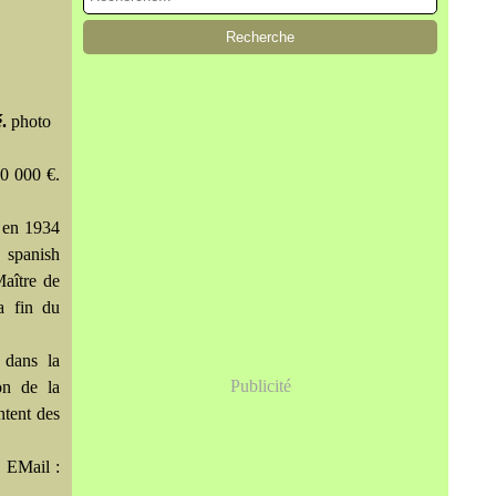
é
.
photo
0 000 €.
é en 1934
 spanish
Maître de
a fin du
s dans la
Publicité
on de la
ntent des
.
EMail :