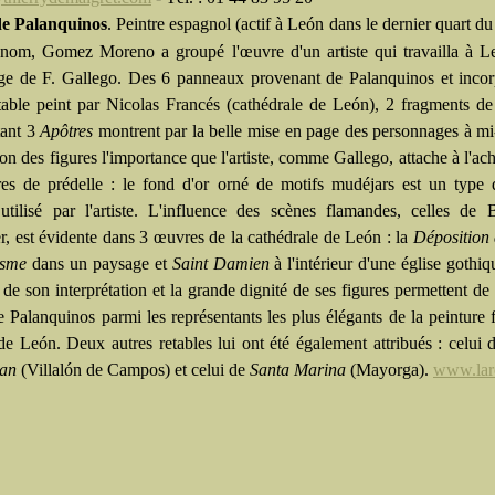
de Palanquinos
. Peintre espagnol (actif à León dans le dernier quart d
nom, Gomez Moreno a groupé l'œuvre d'un artiste qui travailla à L
age de F. Gallego. Des 6 panneaux provenant de Palanquinos et inco
table peint par Nicolas Francés (cathédrale de León), 2 fragments de
tant 3
Apôtres
montrent par la belle mise en page des personnages à mi
ion des figures l'importance que l'artiste, comme Gallego, attache à l'a
res de prédelle : le fond d'or orné de motifs mudéjars est un type
utilisé par l'artiste. L'influence des scènes flamandes, celles de
er, est évidente dans 3 œuvres de la cathédrale de León : la
Déposition 
osme
dans un paysage et
Saint Damien
à l'intérieur d'une église gothiq
é de son interprétation et la grande dignité de ses figures permettent de 
e Palanquinos parmi les représentants les plus élégants de la peinture
 de León. Deux autres retables lui ont été également attribués : celui
ean
(Villalón de Campos) et celui de
Santa Marina
(Mayorga).
www.laro