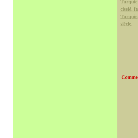
Turquie
ciselé, I
Turquie
siècle.
Commen