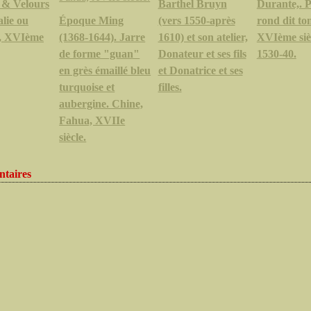
 & Velours
Barthel Bruyn
Durante,. P
talie ou
Époque Ming
(vers 1550-après
rond dit to
, XVIème
(1368-1644). Jarre
1610) et son atelier,
XVIème sièc
de forme "guan"
Donateur et ses fils
1530-40.
en grès émaillé bleu
et Donatrice et ses
turquoise et
filles.
aubergine. Chine,
Fahua, XVIIe
siècle.
taires