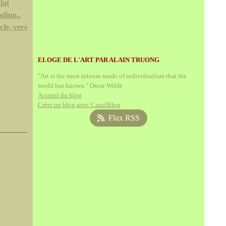
lat
ndino..
le, vers
ELOGE DE L'ART PAR ALAIN TRUONG
"Art is the most intense mode of individualism that the
world has known." Oscar Wilde
Accueil du blog
Créer un blog avec CanalBlog
Flux RSS