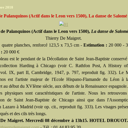
bre 2010
e Palanquinos (Actif dans le Leon vers 1500), La danse de Salomé
de Palanquinos (Actif dans le Leon vers 1500),
La danse de Salom
Thierry De Maigret.
 quatre planches, renforcé 123,5 x 73,5 cm -
Estimation :
20 000 - 3
 :
20 000 €
bleau est le pendant de la Décollation de Saint Jean-Baptiste conserv
collection Harding à Chicago (voir C. Rathfon Post, A History of
 vol. IX, part II, Cambridge, 1947, p. 797, reproduit fig. 332). Le 
nos est l'artiste majeur de l'Ecole Hispano-Flamande du Léon à l
 au début du XVIème siècle, aux débuts de la Renaissance espagnole.
s physiques sont caractéristiques de l'artiste. Nous les retrouvon
ion de Saint Jean-Baptiste de Chicago ainsi que dans l'Assompti
n Lazaro à Madrid (voir op. cit., reproduit fig. 333). Les visages prése
rqués et des cils très longs.
 De Maigret. Mercredi 08 décembre à 13h15. HOTEL DROUOT
thierrydemaigret.com
- Tél. : 01 44 83 95 20