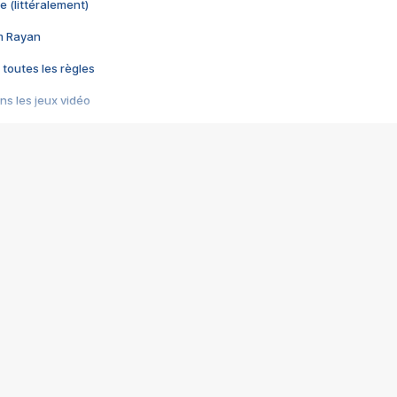
e (littéralement)
im Rayan
 toutes les règles
s les jeux vidéo
us choquant de Rockstar ? - Le scandale BULLY
e plus moche de Steam
du RÊVE tourne au CAUCHEMAR
pendant 8 heures
it… à tort
umiliés par un jeu vidéo
ire - Final Fantasy 8
ti un empire - Age of Empires
story DOFUS