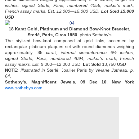
inches, signed Sterlé, Paris, numbered 4056, maker's mark,
French assay marks. Est. 12,000—15,000 USD.
Lot Sold 15,000
USD
18 Karat Gold, Platinum and Diamond Bow-Knot Bracelet,
Sterlé, Paris, Circa 1950.
photo Sotheby's
The stylized bow-knot composed of gold links, accented by
rectangular platinum plaques set with round diamonds weighing
approximately .85 carat,
internal circumference 6½ inches,
signed Sterlé, Paris, numbered 4094, maker's mark, French
assay marks. Est.
9,000—12,000 USD.
Lot Sold
13,750 USD
NOTE:
Illustrated in
Sterlé: Joallier Paris
by Viviane Jutheau, p.
64.
Sotheby's. Magnificent Jewels, 09 Dec 10, New York
www.sothebys.com