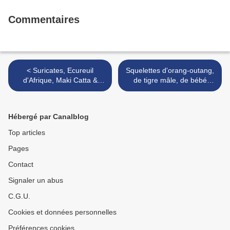
Commentaires
< Suricates, Ecureuil
Squelettes d'orang-outang,
d'Afrique, Maki Catta &
de tigre mâle, de bébé
Koala naturalisés
hippopotame, de raies, de
tortue molle, de lionceau,
de renard et de lapin >
Hébergé par Canalblog
Top articles
Pages
Contact
Signaler un abus
C.G.U.
Cookies et données personnelles
Préférences cookies