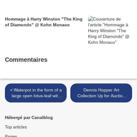
Hommage à Harry Winston "The King
of Diamonds" @ Kohn Monaco
Commentaires
< Waterpot in the form of a
Dennis Hopper Art
large open lotus-leaf with
Collection Up for Auction
curled edge, Yuan dynasty,
Next Week at Christie's in
circa 1300.
New York >
Hébergé par Canalblog
Top articles
Pages