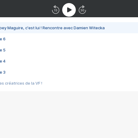
bey Maguire, c'est lui ! Rencontre avec Damien Witecka
e 6
e 5
e 4
e 3
s créatrices de la VF !
e 2
e 1
e Mektoub My Love arrive enfin ! Rencontre avec Shaïn Boumedine et Sal
i : après Toni en famille