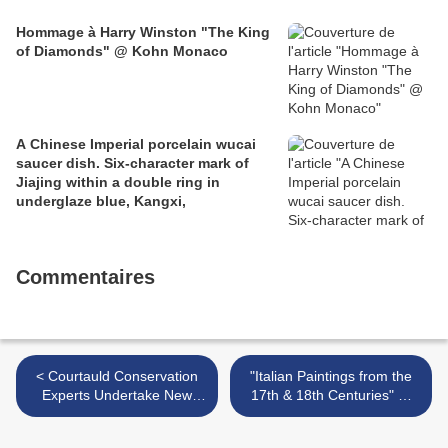
Hommage à Harry Winston "The King
of Diamonds" @ Kohn Monaco
A Chinese Imperial porcelain wucai
saucer dish. Six-character mark of
Jiajing within a double ring in
underglaze blue, Kangxi,
Commentaires
< Courtauld Conservation
"Italian Paintings from the
Experts Undertake New
17th & 18th Centuries" @
Research of Wall Paintings
Sperone Westwater >
in Bhutan