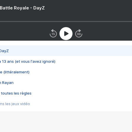
 Battle Royale - DayZ
 DayZ
 a 13 ans (et vous l'avez ignoré)
e (littéralement)
im Rayan
 toutes les règles
s les jeux vidéo
us choquant de Rockstar ? - Le scandale BULLY
e plus moche de Steam